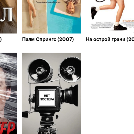
)
Палм Спрингс (2007)
На острой грани (2