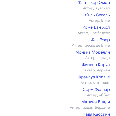
Жан-Пьер Омон
Актер, Куэснел
Жиль Сегаль
Актер, Вине
Роже Ван Хол
Актер, Ламбедеск
Жак Эзер
Актер, месье де Вине
Моника Морелли
Актер, певица
Филипп Каруа
Актер, Адриен
Франсуа Клавье
Актер, моторист
Серж Феллар
Актер, аббат
Марина Влади
Актер, мадам Бёрделе
Надя Кассини