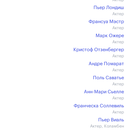
Актер
Пьер Лондиш
Актер
Франсуа Мэстр
Актер
Марк Ожере
Актер
Кристоф Отзенбергер
Актер
Андре Помарат
Актер
Поль Саватье
Актер
Анн-Мари Сьелле
Актер
Франческа Соллевиль
Актер
Пьер Виаль
Актер, Коламбен