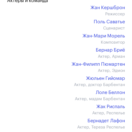
Актеры и команда
Жан Кершброн
Режиссер
Поль Саватье
Сценарист
Жан-Мари Морель
Композитор
Бернар Бриё
Актер, Арман
Жан-Филипп Пюмартен
Актер, Эдмон
Жюльен Гийомар
Актер, доктор Барбентан
Лоле Беллон
Актер, мадам Барбентан
Жак Риспаль
Актер, Респелье
Бернадет Лафон
Актер, Тереза Респелье