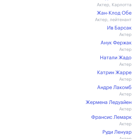
Актер, Карлотта
Жан-Клод Обе
Актер, лейтенант
Ив Барсак
Актер
Анук Фержак
Актер
Натали Жадо
Актер
Катрин Жарре
Актер
Андре Лакомб
Актер
Жермена Ледуайен
Актер
Франсис Лемарк
Актер
Руди Ленуар