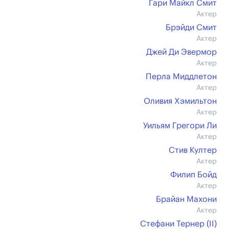
Гари Майкл Смит
Актер
Брэйди Смит
Актер
Джей Ди Эвермор
Актер
Перла Миддлетон
Актер
Оливия Хэмильтон
Актер
Уильям Грегори Ли
Актер
Стив Култер
Актер
Филип Бойд
Актер
Брайан Махони
Актер
Стефани Тернер (II)