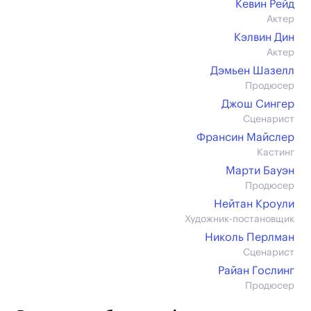
Кевин Рейд
Актер
Кэлвин Дин
Актер
Дэмьен Шазелл
Продюсер
Джош Сингер
Сценарист
Франсин Майслер
Кастинг
Марти Бауэн
Продюсер
Нейтан Кроули
Художник-постановщик
Николь Перлман
Сценарист
Райан Гослинг
Продюсер