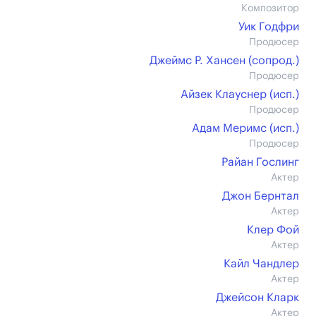
Композитор
Уик Годфри
Продюсер
Джеймс Р. Хансен (сопрод.)
Продюсер
Айзек Клауснер (иcп.)
Продюсер
Адам Меримс (иcп.)
Продюсер
Райан Гослинг
Актер
Джон Бернтал
Актер
Клер Фой
Актер
Кайл Чандлер
Актер
Джейсон Кларк
Актер