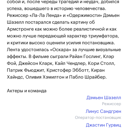
собой и, после череды трагедий и неудач, добился
успеха, вошедшего в историю человечества.
Режиссер «Ла-Ла Ленда» и «Одержимости» Дэмьен
Шазелл постарался сделать картину об
Армстронге как можно более реалистичной и как
можно лучше передающей характер триумфатора,
и критики высоко оценили усилия постановщика.
Лента удостоилась «Оскара» за лучшие визуальные
эффекты. В фильме сыграли Райан Гослинг, Клэр
Фой, Джейсон Кларк, Кайл Чендлер, Кори Столл,
Патрик Фьюджит, Кристофер Эбботт, Киран
Хайндс, Оливия Хэмилтон и Пабло Шрайбер.
Актеры и команда
Дэмьен Шазелл
Режиссер
Линус Сандгрен
Оператор-постановщик
Джастин Гурвиц