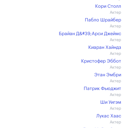
Кори Столл
Актер
Пабло Шрайбер
Актер
Брайан Д&#39;Арси Джеймс
Актер
Киаран Хайндз
Актер
Кристофер Эббот
Актер
Этан Эмбри
Актер
Патрик Фьюджит
Актер
Ши Уигэм
Актер
Лукас Хаас
Актер