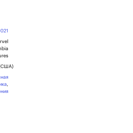
2021
rvel
mbia
ures
 (США)
чная
ика
,
ения