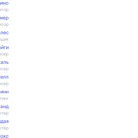
кино
итор
ммер
итор
ллес
вщик
айги
юсер
каль
юсер
Белл
юсер
инн
тинг
ланд
ктер
ндая
ктер
окс