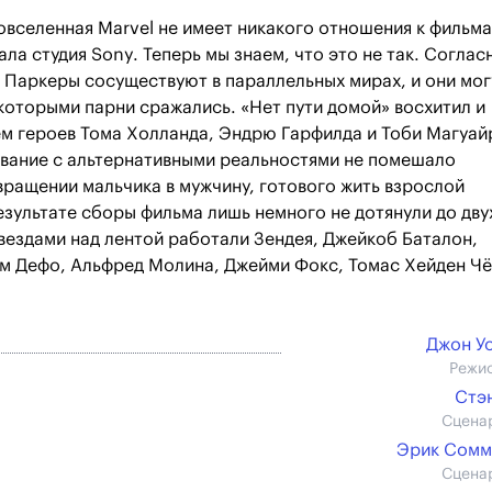
овселенная Marvel не имеет никакого отношения к фильма
ла студия Sony. Теперь мы знаем, что это не так. Соглас
 Паркеры сосуществуют в параллельных мирах, и они мог
с которыми парни сражались. «Нет пути домой» восхитил и
м героев Тома Холланда, Эндрю Гарфилда и Тоби Магуай
ывание с альтернативными реальностями не помешало
ращении мальчика в мужчину, готового жить взрослой
зультате сборы фильма лишь немного не дотянули до дву
вездами над лентой работали Зендея, Джейкоб Баталон,
ем Дефо, Альфред Молина, Джейми Фокс, Томас Хейден Ч
Джон У
Режи
Стэ
Сцена
Эрик Сомм
Сцена