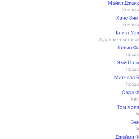
Майкл Джак
Композ
Ханс Зи
Композ
Клинт Уо
Художник-постано
Кевин Ф
Прод
Эми Пас
Прод
Митчелл 
Прод
Сара Ф
Кас
Том Хол
А
Зе
А
Джейми Ф