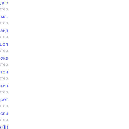
ндес
ктер
-мл.
ктер
ланд
ктер
ишоп
ктер
Коке
ктер
ттон
ктер
стин
ктер
ррет
ктер
нсли
ктер
(II)