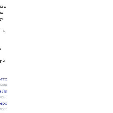
м о
но
ут
ра,
х
ёрч
оттс
ссер
н Ли
рист
ерс
рист