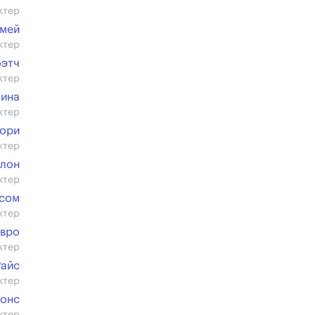
ктер
омей
ктер
бэтч
ктер
ина
ктер
лори
ктер
алон
ктер
сом
ктер
вро
ктер
Райс
ктер
монс