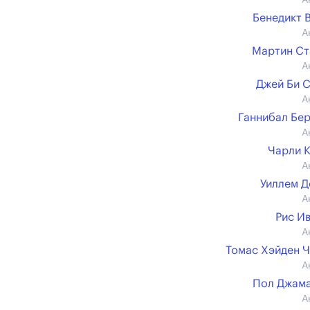
А
Бенедикт 
А
Мартин Ст
А
Джей Би 
А
Ганнибал Бе
А
Чарли 
А
Уиллем 
А
Рис И
А
Томас Хэйден 
А
Пол Джам
А