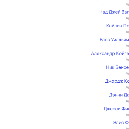
А
Чад Джей Ва
А
Кайлин П
А
Расс Уиллья
А
Александр Койг
А
Ник Бенс
А
Джордж К
А
Дэнни Д
А
Джесси Фи
А
Элис Ф