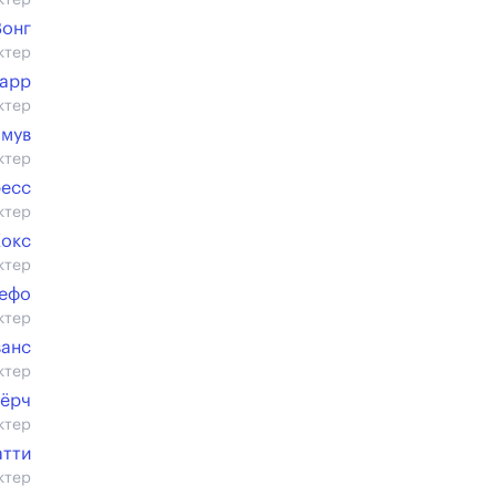
ктер
Вонг
ктер
арр
ктер
Смув
ктер
ресс
ктер
Кокс
ктер
Дефо
ктер
ванс
ктер
Чёрч
ктер
атти
ктер