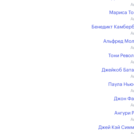
А
Мариса Т
А
Бенедикт Камбер
А
Альфред Мол
А
Тони Рево
А
Джейкоб Бат
А
Паула Нью
А
Джон Фа
А
Ангури 
А
Джей Кэй Сим