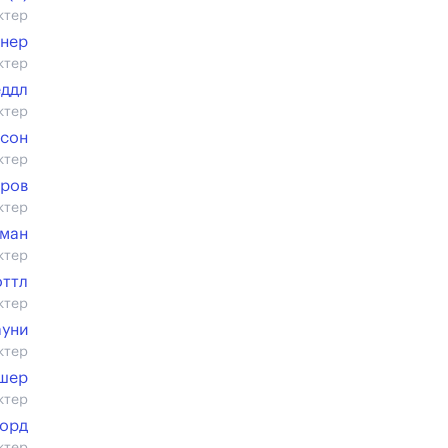
ктер
гнер
ктер
еддл
ктер
мсон
ктер
еров
ктер
еман
ктер
оттл
ктер
ауни
ктер
шер
ктер
орд