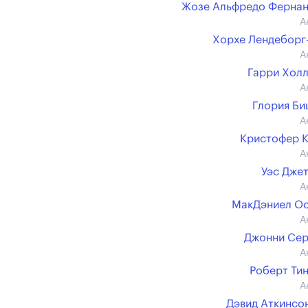
Жозе Альфредо Ферна
А
Хорхе Лендеборг
А
Гарри Хол
А
Глория Б
А
Кристофер 
А
Уэс Дже
А
МакДэниел О
А
Джонни Се
А
Роберт Ти
А
Дэвид Аткинсон 