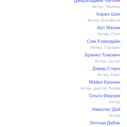
Джеральдина Чаплин
Актер, Малева
Киран Шах
Актер, Вольфбой
Арт Малик
Актер, Синг
Сэм Хэзелдайн
Актер, Горацио
Бранко Томович
Актер, Цыган
Дэвид Стерн
Актер, Кирк
Майкл Кронин
Актер, доктор Ллойд
Ольга Федори
Актер
Николас Дэй
Актер
Энтони Дебек