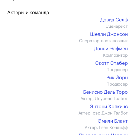
Актеры и команда
Дэвид Селф
Сценарист
Шелли Джонсон
Оператор-постановщик
Дэнни Элфмен
Композитор
Скотт Стабер
Продюсер
Рик Йорн
Продюсер
Бенисио Дель Торо
Актер, Лоуренс Тэлбот
Энтони Хопкинс
Актер, сэр Джон Тэлбот
Эмили Блант
Актер, Гвен Конлифф