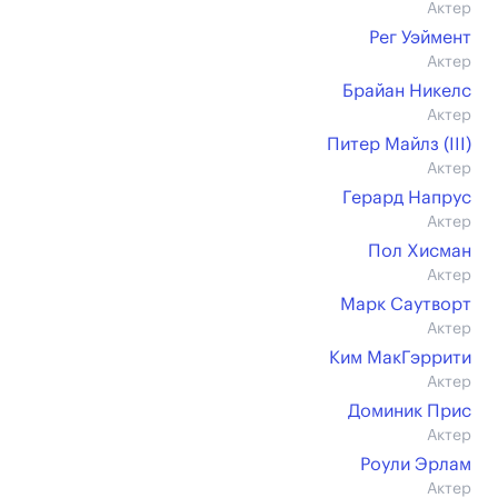
Актер
Рег Уэймент
Актер
Брайан Никелс
Актер
Питер Майлз (III)
Актер
Герард Напрус
Актер
Пол Хисман
Актер
Марк Саутворт
Актер
Ким МакГэррити
Актер
Доминик Прис
Актер
Роули Эрлам
Актер