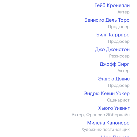
Гейб Кронелли
Актер
Бенисио Дель Торо
Продюсер
Билл Карраро
Продюсер
Джо Джонстон
Режиссер
Джофф Сирл
Актер
Эндрю Дэвис
Продюсер
Эндрю Кевин Уокер
Сценарист
Хьюго Уивинг
Актер, Фрэнсис Эбберлайн
Милена Канонеро
Художник-постановщик