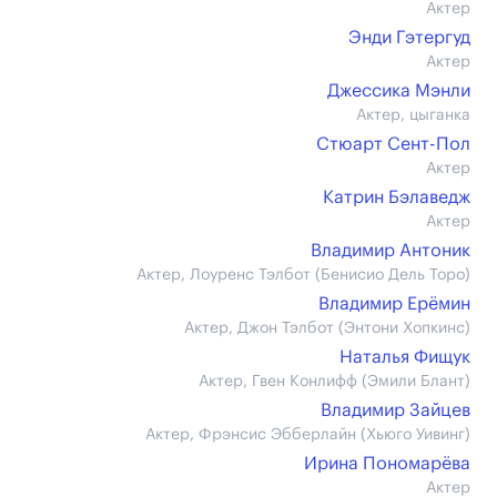
Актер
Энди Гэтергуд
Актер
Джессика Мэнли
Актер, цыганка
Стюарт Сент-Пол
Актер
Катрин Бэлаведж
Актер
Владимир Антоник
Актер, Лоуренс Тэлбот (Бенисио Дель Торо)
Владимир Ерёмин
Актер, Джон Тэлбот (Энтони Хопкинс)
Наталья Фищук
Актер, Гвен Конлифф (Эмили Блант)
Владимир Зайцев
Актер, Фрэнсис Эбберлайн (Хьюго Уивинг)
Ирина Пономарёва
Актер