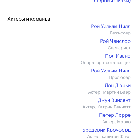
(черный фильм)
Актеры и команда
Рой Уильям Нилл
Режиссер
Рой Чэнслор
Сценарист
Пол Ивано
Оператор-постановщик
Рой Уильям Нилл
Продюсер
Дэн Дюрьи
Актер, Мартин Блэр
Джун Винсент
Актер, Катрин Беннетт
Петер Лорре
Актер, Марко
Бродерик Кроуфорд
Актер, капитан Флуд