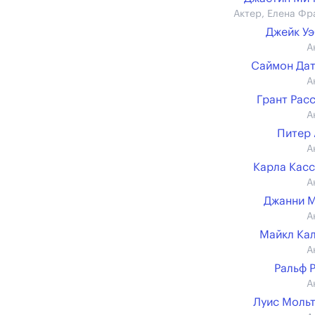
Актер, Елена Фр
Джейк У
А
Саймон Да
А
Грант Рас
А
Питер
А
Карла Кас
А
Джанни 
А
Майкл Ка
А
Ральф 
А
Луис Моль