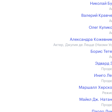
Николай Б
А
Валерий Кравч
А
Олег Кулик
А
Александра Кожевни
Актер, Джулия де Лецце (Наоми Уо
Борис Тет
А
Эдвард 
Прод
Иниго Л
Прод
Маршалл Херско
Режи
Майкл Дж. Ната
Прод
Паоло Лу