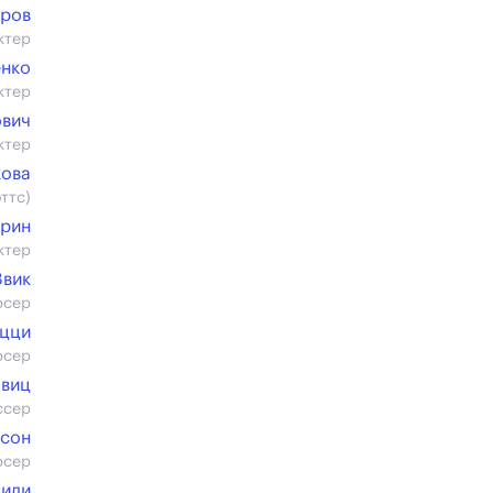
уров
ктер
енко
ктер
ович
ктер
кова
ттс)
ерин
ктер
Звик
юсер
ецци
юсер
виц
ссер
нсон
юсер
чиди