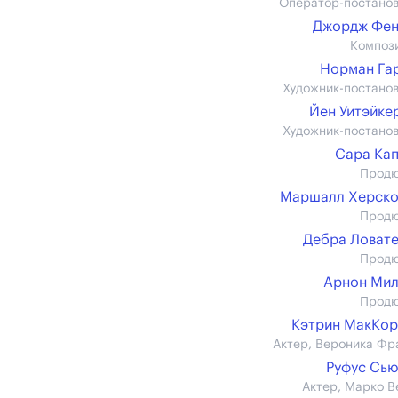
Оператор-постано
Джордж Фен
Композ
Норман Га
Художник-постано
Йен Уитэйкер 
Художник-постано
Сара Ка
Прод
Маршалл Херско
Прод
Дебра Ловат
Прод
Арнон Мил
Прод
Кэтрин МакКо
Актер, Вероника Фр
Руфус Сь
Актер, Марко В