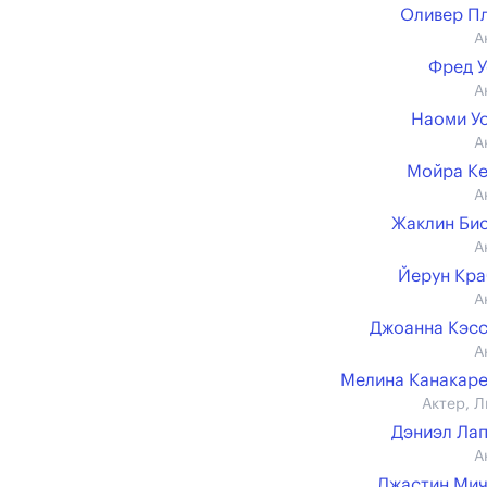
Оливер П
А
Фред 
А
Наоми У
А
Мойра К
А
Жаклин Би
А
Йерун Кр
А
Джоанна Кэс
А
Мелина Канакар
Актер, Л
Дэниэл Ла
А
Джастин Ми