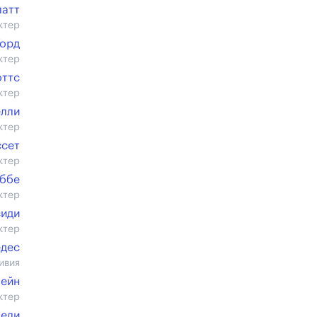
латт
ктер
Уорд
ктер
оттс
ктер
елли
ктер
ссет
ктер
аббе
ктер
сиди
ктер
едес
ивия
пейн
ктер
чели