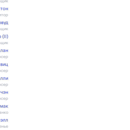
вщик
тон
итор
рвуд
вщик
(II)
вщик
план
юсер
виц
юсер
елли
юсер
чэн
юсер
рмак
анко
юэлл
енье