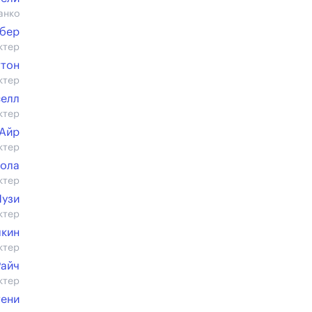
анко
эбер
ктер
ттон
ктер
селл
ктер
 Айр
ктер
сола
ктер
Музи
ктер
лкин
ктер
Райч
ктер
тени