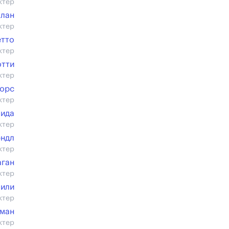
ктер
лан
ктер
етто
ктер
отти
ктер
Морс
ктер
чида
ктер
эндл
ктер
аган
ктер
или
ктер
гман
ктер