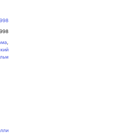
1998
1998
ама
,
ский
льм
елли