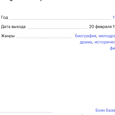
Год
Дата выхода
20 февраля 
Жанры
биография
,
мелодр
драма
,
историче
фи
Боян Баз