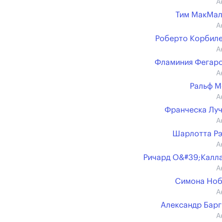
А
Тим МакМал
А
Роберто Корбил
А
Фламиния Фегар
А
Ральф 
А
Франческа Лу
А
Шарлотта Р
А
Ричард О&#39;Калл
А
Симона Ноб
А
Александр Бар
А