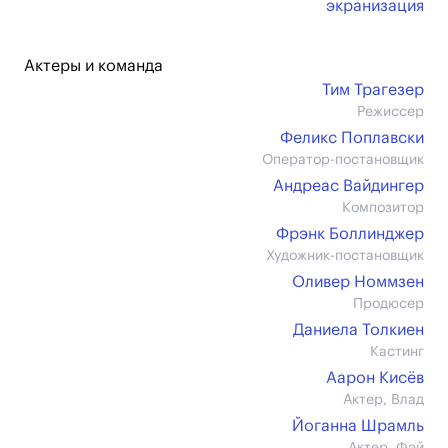
экранизация
Актеры и команда
Тим Трагезер
Режиссер
Феликс Поплавски
Оператор-постановщик
Андреас Вайдингер
Композитор
Фрэнк Боллинджер
Художник-постановщик
Оливер Номмзен
Продюсер
Даниела Толкиен
Кастинг
Аарон Кисёв
Актер, Влад
Йоганна Шрамль