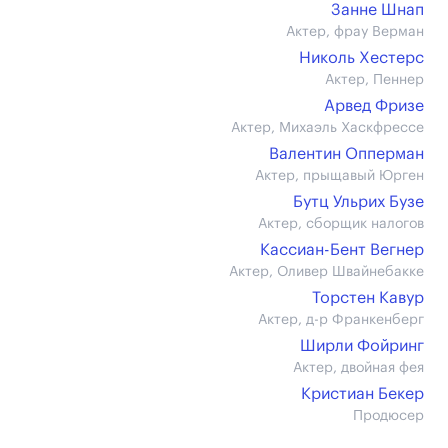
Занне Шнап
Актер, фрау Верман
Николь Хестерс
Актер, Пеннер
Арвед Фризе
Актер, Михаэль Хаскфрессе
Валентин Опперман
Актер, прыщавый Юрген
Бутц Ульрих Бузе
Актер, сборщик налогов
Кассиан-Бент Вегнер
Актер, Оливер Швайнебакке
Торстен Кавур
Актер, д-р Франкенберг
Ширли Фойринг
Актер, двойная фея
Кристиан Бекер
Продюсер