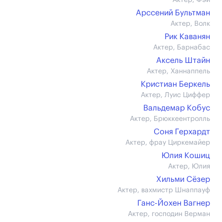
Актер, Фэй
Арссений Бультман
Актер, Волк
Рик Каванян
Актер, Барнабас
Аксель Штайн
Актер, Ханнаппель
Кристиан Беркель
Актер, Луис Циффер
Вальдемар Кобус
Актер, Брюккеентролль
Соня Герхардт
Актер, фрау Циркемайер
Юлия Кошиц
Актер, Юлия
Хильми Сёзер
Актер, вахмистр Шнаппауф
Ганс-Йохен Вагнер
Актер, господин Верман