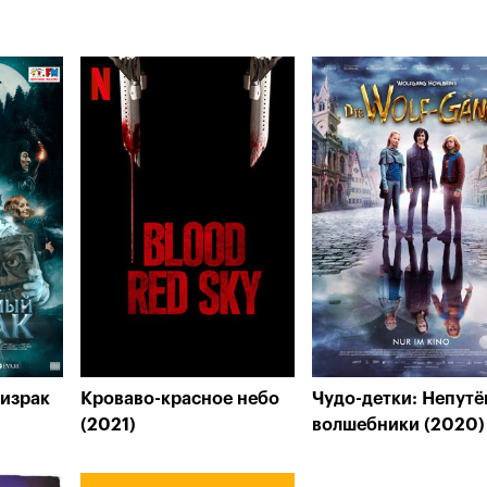
израк
Кроваво-красное небо
Чудо-детки: Непут
(2021)
волшебники (2020)