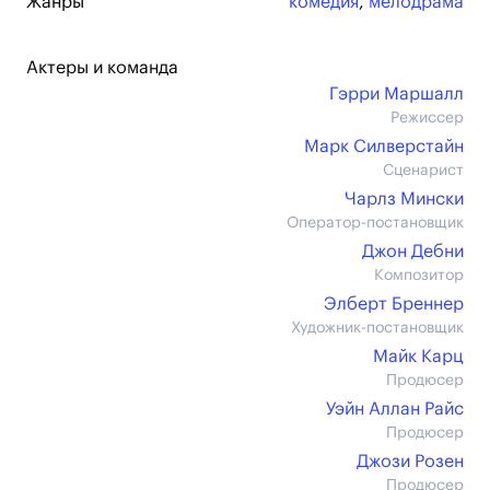
Жанры
комедия
,
мелодрама
Актеры и команда
Гэрри Маршалл
Режиссер
Марк Силверстайн
Сценарист
Чарлз Мински
Оператор-постановщик
Джон Дебни
Композитор
Элберт Бреннер
Художник-постановщик
Майк Карц
Продюсер
Уэйн Аллан Райс
Продюсер
Джози Розен
Продюсер