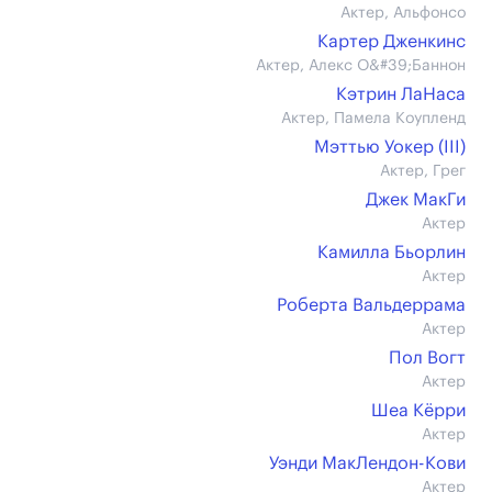
Актер, Альфонсо
Картер Дженкинс
Актер, Алекс О&#39;Баннон
Кэтрин ЛаНаса
Актер, Памела Коупленд
Мэттью Уокер (III)
Актер, Грег
Джек МакГи
Актер
Камилла Бьорлин
Актер
Роберта Вальдеррама
Актер
Пол Вогт
Актер
Шеа Кёрри
Актер
Уэнди МакЛендон-Кови
Актер