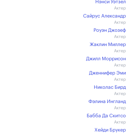
Нэнси Уэтзел
Актер
Сайрус Александр
Актер
Роуэн Джозеф
Актер
Жаклин Миллер
Актер
Джилл Моррисон
Актер
Дженнифер Эми
Актер
Николас Бирд
Актер
Фэлина Ингланд
Актер
Бабба Да Скитсо
Актер
Хейди Брукер