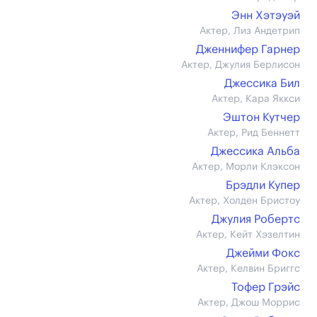
Энн Хэтэуэй
Актер, Лиз Андетрип
Дженнифер Гарнер
Актер, Джулия Берлисон
Джессика Бил
Актер, Кара Яккси
Эштон Кутчер
Актер, Рид Беннетт
Джессика Альба
Актер, Морли Клэксон
Брэдли Купер
Актер, Холден Бристоу
Джулия Робертс
Актер, Кейт Хэзелтин
Джейми Фокс
Актер, Келвин Бриггс
Тофер Грэйс
Актер, Джош Моррис