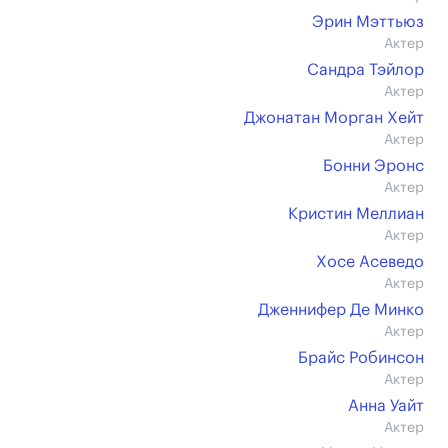
Эрин Мэттьюз
Актер
Сандра Тэйлор
Актер
Джонатан Морган Хейт
Актер
Бонни Эронс
Актер
Кристин Меллиан
Актер
Хосе Асеведо
Актер
Дженнифер Де Минко
Актер
Брайс Робинсон
Актер
Анна Уайт
Актер