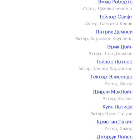
Эмма Робертс
Актер, Дженис Беннетт
Тейлор Свифт
Актер, Саманта Кенни
Патрик Демпси
Актер, Харрисон Коупленд
Эрик Дэйн
Актер, Шон Джексон
Тэйлор Лотнер
Актер, Тайлер Харринтон
Гектор Элисондо
Актер, Эдгар
Ширли МакЛэйн
Актер, Эстель
Куин Латифа
Актер, Эрин Патуси
Кристин Лакин
Актер, Хизер
Джордж Лопес