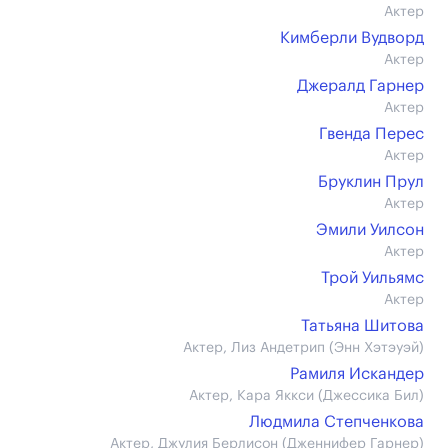
Актер
Кимберли Вудворд
Актер
Джералд Гарнер
Актер
Гвенда Перес
Актер
Бруклин Прул
Актер
Эмили Уилсон
Актер
Трой Уильямс
Актер
Татьяна Шитова
Актер, Лиз Андетрип (Энн Хэтэуэй)
Рамиля Искандер
Актер, Кара Яккси (Джессика Бил)
Людмила Степченкова
Актер, Джулия Берлисон (Дженнифер Гарнер)