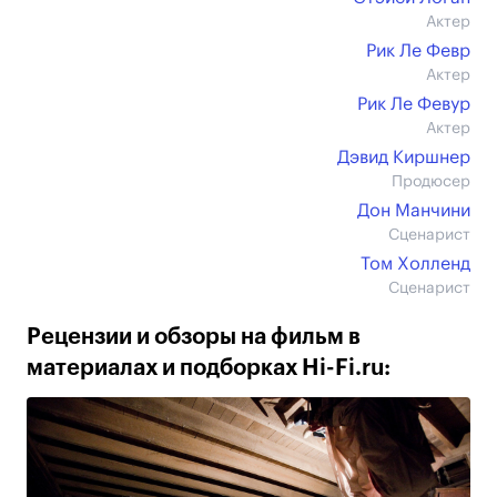
Актер
Рик Ле Февр
Актер
Рик Ле Февур
Актер
Дэвид Киршнер
Продюсер
Дон Манчини
Сценарист
Том Холленд
Сценарист
Рецензии и обзоры на фильм в
материалах и подборках Hi-Fi.ru: