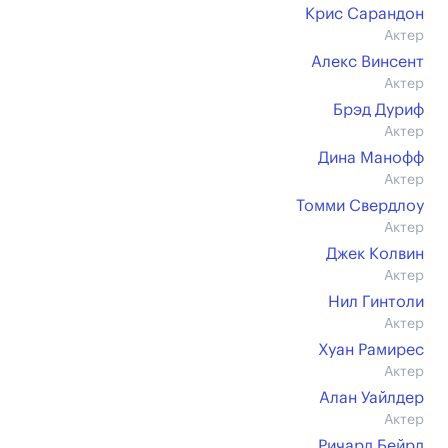
Крис Сарандон
Актер
Алекс Винсент
Актер
Брэд Дуриф
Актер
Дина Манофф
Актер
Томми Свердлоу
Актер
Джек Колвин
Актер
Нил Гинтоли
Актер
Хуан Рамирес
Актер
Алан Уайлдер
Актер
Ричард Бейрд