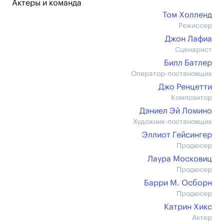
Актеры и команда
Том Холленд
Режиссер
Джон Лафиа
Сценарист
Билл Батлер
Оператор-постановщик
Джо Ренцетти
Композитор
Дэниел Эй Ломино
Художник-постановщик
Эллиот Гейсингер
Продюсер
Лаура Московиц
Продюсер
Барри М. Осборн
Продюсер
Катрин Хикс
Актер