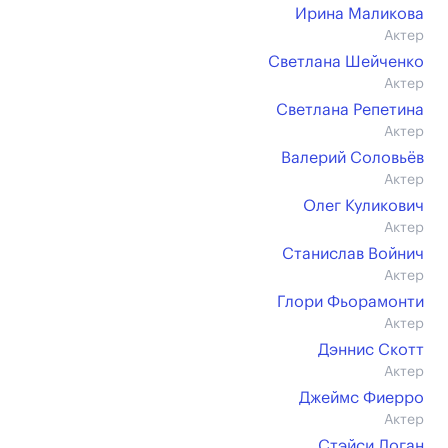
Ирина Маликова
Актер
Светлана Шейченко
Актер
Светлана Репетина
Актер
Валерий Соловьёв
Актер
Олег Куликович
Актер
Станислав Войнич
Актер
Глори Фьорамонти
Актер
Дэннис Скотт
Актер
Джеймс Фиерро
Актер
Стэйси Логан