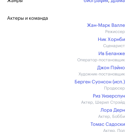
Жанры
биография
,
драма
Актеры и команда
Жан-Марк Валле
Режиссер
Ник Хорнби
Сценарист
Ив Беланже
Оператор-постановщик
Джон Пэйно
Художник-постановщик
Берген Суонсон (иcп.)
Продюсер
Риз Уизерспун
Актер, Шерил Стрэйд
Лора Дерн
Актер, Бобби
Томас Садоски
Актер, Пол