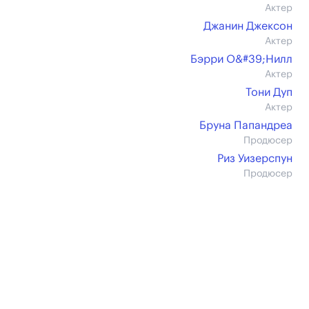
Актер
Джанин Джексон
Актер
Бэрри О&#39;Нилл
Актер
Тони Дуп
Актер
Бруна Папандреа
Продюсер
Риз Уизерспун
Продюсер