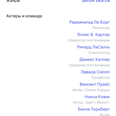
Жанры
фильм ужасов
Актеры и команда
Реджинальд Ле Борг
Режиссер
Эллис В. Картер
Оператор-постановщик
Ричард ЛаСалль
Композитор
Дэниэл Халлер
Художник-постановщик
Эдвард Смолл
Продюсер
Винсент Прайс
Актер, Симон Кордье
Нэнси Ковак
Актер, Одетт Малотт
Билли Торнберг
Актер