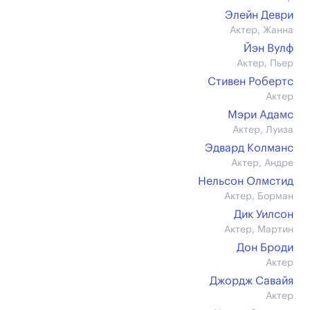
Элейн Деври
Актер, Жанна
Йэн Вулф
Актер, Пьер
Стивен Робертс
Актер
Мэри Адамс
Актер, Луиза
Эдвард Колманс
Актер, Андре
Нельсон Олмстид
Актер, Борман
Дик Уилсон
Актер, Мартин
Дон Броди
Актер
Джордж Савайя
Актер