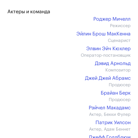
Актеры и команда
Роджер Мичелл
Режиссер
Эйлин Брош МакКенна
Сценарист
Элвин Эйч Кюхлер
Оператор-постановщик
Дэвид Арнольд
Композитор
Джей Джей Абрамс
Продюсер
Брайан Берк
Продюсер
Рэйчел Макадамс
Актер, Бекки Фулер
Патрик Уилсон
Актер, Адам Беннет
Джефф Голдблюм