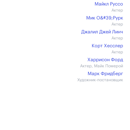
Майкл Руссо
Актер
Мик О&#39;Рурк
Актер
Джалил Джей Линч
Актер
Корт Хесслер
Актер
Харрисон Форд
Актер, Майк Померой
Марк Фридберг
Художник-постановщик