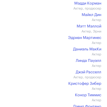
Мэдди Корман
Актер, продюсер
Майкл Дин
Актер
Мэтт Мэллой
Актер, Эрни
Эдриан Мартинес
Актер
Даниэль МакКи
Актер
Линда Пауэлл
Актер
Джэй Расселл
Актер, продюсер
Кристофер Зибер
Актер
Конор Тиммис
Актер
Дэвид Фонтено