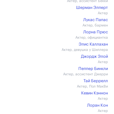
Актер, ассистент Бекки
Шерман Элперт
Актер
Лукас Папас
Актер, бармен
Лорна Прюс
Актер, официантка
Элис Каллахан
Актер, девушка у Шиллера
Джордж Элой
Актер
Пеппер Бинкли
Актер, ассистент Джерри
Тай Беррелл
Актер, Пол МакВи
Кевин Кэннон
Актер
Лоран Кон
Актер