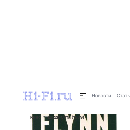
Новости
Стать
Кино
Додж-Сити (1939)