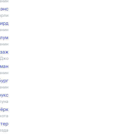
анин
вэнс
арли
Бирд
анин
лум
анин
рзаж
 Джо
уман
анин
бург
анин
рукс
луна
Бёрк
кота
нтер
езда