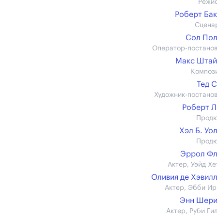
Режи
Роберт Ба
Сцена
Сол По
Оператор-постано
Макс Штай
Композ
Тед 
Художник-постано
Роберт 
Прод
Хэл Б. Уо
Прод
Эррол Фл
Актер, Уэйд Хе
Оливия де Хэвил
Актер, Эбби Ир
Энн Шери
Актер, Руби Ги