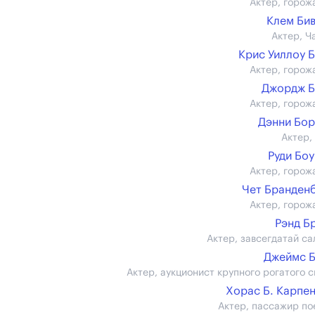
Актер, горож
Клем Би
Актер, Ч
Крис Уиллоу 
Актер, горож
Джордж Б
Актер, горож
Дэнни Бо
Актер,
Руди Бо
Актер, горож
Чет Бранден
Актер, горож
Рэнд Б
Актер, завсегдатай са
Джеймс 
Актер, аукционист крупного рогатого с
Хорас Б. Карпе
Актер, пассажир по