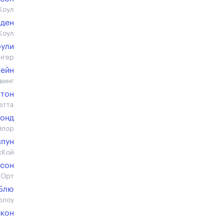
Коул
лден
Коул
оули
нгер
Кейн
винг
лтон
етта
Бонд
йлор
спун
кКой
псон
 Орт
Блю
рлоу
йкон