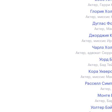
Актер, Гарри 
Глория Хо
Актер, миссис 
Дуглас Ф
Актер, Ма
Джорджия 
Актер, миссис Ир
Чарлз Хо
Актер, адвокат Сюрр
Уорд 
Актер, Бад Те
Кора Уизер
Актер, миссис Ма
Расселл Сим
Актер,
Монте 
Актер, Ба
Уолтер Бэ