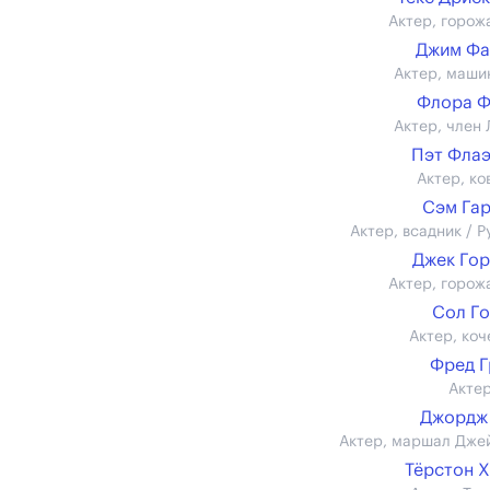
Актер, горож
Джим Фа
Актер, маши
Флора Ф
Актер, член 
Пэт Фла
Актер, ко
Сэм Га
Актер, всадник / Р
Джек Го
Актер, горож
Сол Г
Актер, коч
Фред 
Актер
Джордж
Актер, маршал Дже
Тёрстон 