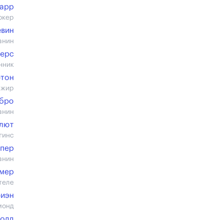
Карр
окер
евин
анин
терс
нник
ртон
ажир
бро
анин
Клют
гинс
упер
анин
амер
теле
риэн
монд
колл