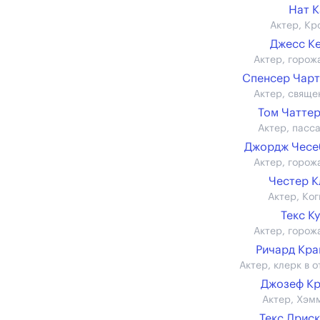
Нат 
Актер, Кр
Джесс К
Актер, горож
Спенсер Чар
Актер, свяще
Том Чатте
Актер, пасс
Джордж Чесе
Актер, горож
Честер 
Актер, Ког
Текс К
Актер, горож
Ричард Кр
Актер, клерк в о
Джозеф К
Актер, Хэм
Текс Дрис