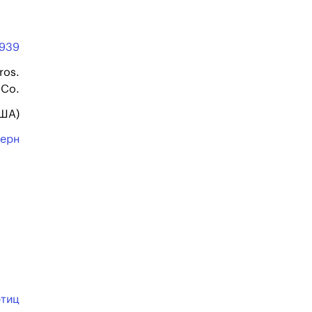
1939
ros.
 Co.
США)
терн
ртиц