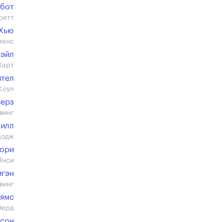
эбот
ретт
Хью
менс
Хэйл
Харт
ител
Коул
верз
винг
Нилл
Додж
жори
Янси
игэн
винг
ьямс
йерд
тсон