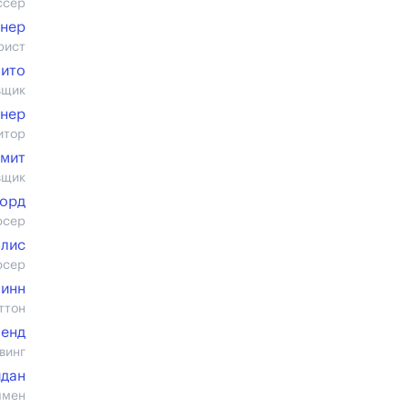
ссер
кнер
рист
лито
вщик
нер
итор
Смит
вщик
Лорд
юсер
ллис
юсер
инн
ттон
ленд
винг
дан
лмен