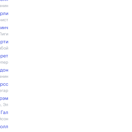
анин
рли
нист
инч
Лиги
эрти
вбой
ррет
упер
рдон
анин
орсс
егар
Грэм
, Эл
 Гал
йсон
Холл