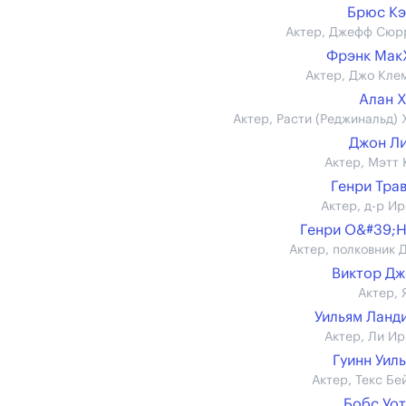
Брюс К
Актер, Джефф Сюр
Фрэнк Мак
Актер, Джо Кле
Алан 
Актер, Расти (Реджинальд) 
Джон Л
Актер, Мэтт 
Генри Тра
Актер, д-р Ир
Генри О&#39;
Актер, полковник 
Виктор Д
Актер, 
Уильям Ланд
Актер, Ли Ир
Гуинн Уил
Актер, Текс Бе
Бобс Уо