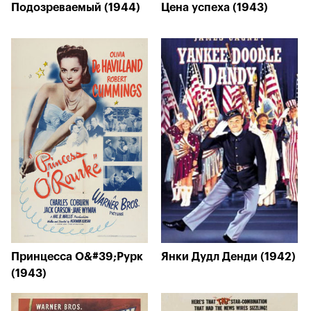
Подозреваемый (1944)
Цена успеха (1943)
Принцесса О&#39;Рурк
Янки Дудл Денди (1942)
(1943)