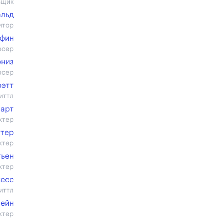
вщик
альд
итор
ьфин
юсер
эниз
юсер
рэтт
иттл
арт
ктер
ттер
ктер
тьен
ктер
несс
иттл
лейн
ктер