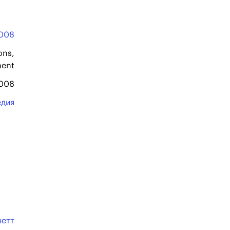
008
ons,
ment
2008
едия
нетт