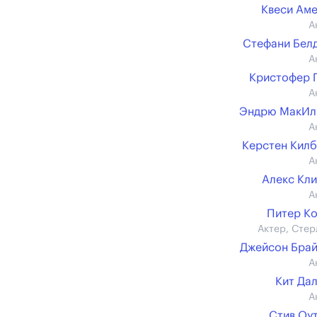
Квеси Ам
А
Стефани Бел
А
Кристофер 
А
Эндрю МакИл
А
Керстен Кил
А
Алекс Кл
А
Питер К
Актер, Стер
Джейсон Бра
А
Кит Да
А
Стив Оу