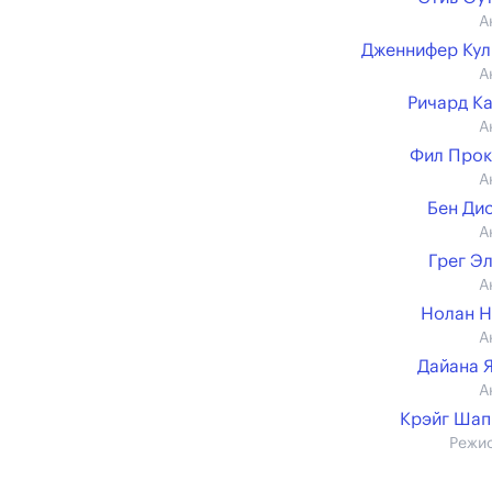
А
Дженнифер Ку
А
Ричард К
А
Фил Прок
А
Бен Ди
А
Грег Э
А
Нолан 
А
Дайана 
А
Крэйг Шап
Режи