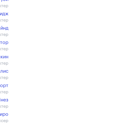
ктер
лидж
ктер
айнд
ктер
тор
ктер
скин
ктер
ллис
ктер
Норт
ктер
Янез
ктер
иро
ссер