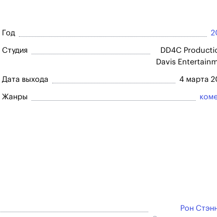
Год
2
Студия
DD4C Producti
Davis Entertain
Дата выхода
4 марта 
Жанры
ком
Рон Стэн