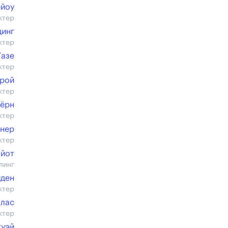
ейоу
ктер
динг
ктер
Газе
ктер
рой
ктер
бёрн
ктер
инер
ктер
ойот
линг
йден
ктер
ллас
ктер
туэй