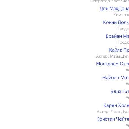
Оператор-постано
Дон МакДон
Композ
Конни Дол
Прод
Брайан М
Прод
Кайла П
Актер, Майя Дул
Малкольм Стю
А
Найолл Мэ
А
Элиз Га
А
Карен Хол
Актер, Лиза Дул
Кристин Чейт
А