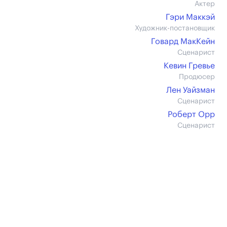
Актер
Гэри Маккэй
Художник-постановщик
Говард МакКейн
Сценарист
Кевин Гревье
Продюсер
Лен Уайзман
Сценарист
Роберт Орр
Сценарист