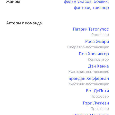
Жанры
фильм ужасов
,
боевик
,
фэнтези
,
триллер
Актеры и команда
Патрик Татопулос
Режиссер
Росс Эмери
Оператор-постановщик
Пол Хэслингер
Композитор
Дэн Хенна
Художник-постановщик
Брэндан Хеффернан
Художник-постановщик
Бет ДеПэти
Продюсер
Гэри Луккези
Продюсер