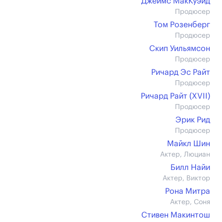
Джеймс МакКуэйд
Продюсер
Том Розенберг
Продюсер
Скип Уильямсон
Продюсер
Ричард Эс Райт
Продюсер
Ричард Райт (XVII)
Продюсер
Эрик Рид
Продюсер
Майкл Шин
Актер, Люциан
Билл Найи
Актер, Виктор
Рона Митра
Актер, Соня
Стивен Макинтош