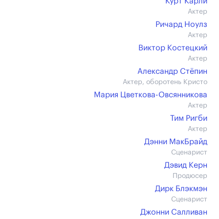
Курт Карли
Актер
Ричард Ноулз
Актер
Виктор Костецкий
Актер
Александр Стёпин
Актер, оборотень Кристо
Мария Цветкова-Овсянникова
Актер
Тим Ригби
Актер
Дэнни МакБрайд
Сценарист
Дэвид Керн
Продюсер
Дирк Блэкмэн
Сценарист
Джонни Салливан