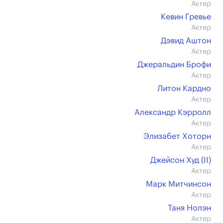
Актер
Кевин Гревье
Актер
Дэвид Аштон
Актер
Джеральдин Брофи
Актер
Литон Кардно
Актер
Александр Кэрролл
Актер
Элизабет Хоторн
Актер
Джейсон Худ (II)
Актер
Марк Митчинсон
Актер
Таня Нолэн
Актер