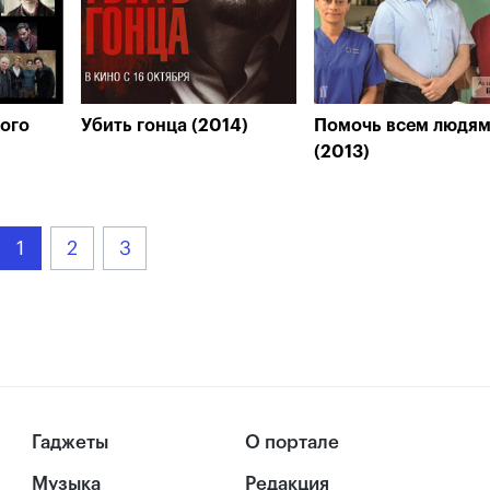
ого
Убить гонца (2014)
Помочь всем людя
(2013)
1
2
3
Гаджеты
О портале
Музыка
Редакция