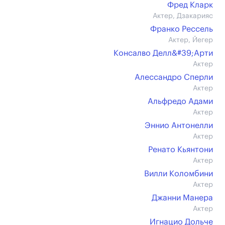
Фред Кларк
Актер, Дзакарияс
Франко Рессель
Актер, Йегер
Консалво Делл&#39;Арти
Актер
Алессандро Сперли
Актер
Альфредо Адами
Актер
Эннио Антонелли
Актер
Ренато Кьянтони
Актер
Вилли Коломбини
Актер
Джанни Манера
Актер
Игнацио Дольче