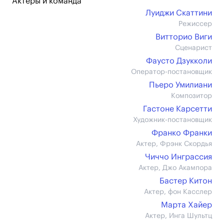
Актеры и команда
Луиджи Скаттини
Режиссер
Витторио Виги
Сценарист
Фаусто Дзукколи
Оператор-постановщик
Пьеро Умилиани
Композитор
Гастоне Карсетти
Художник-постановщик
Франко Франки
Актер, Фрэнк Скордья
Чиччо Инграссия
Актер, Джо Акампора
Бастер Китон
Актер, фон Касслер
Марта Хайер
Актер, Инга Шультц