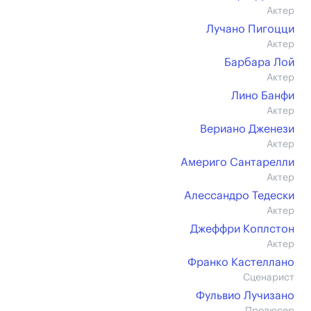
Актер
Лучано Пигоцци
Актер
Барбара Лой
Актер
Лино Банфи
Актер
Вериано Дженези
Актер
Америго Сантарелли
Актер
Алессандро Тедески
Актер
Джеффри Коплстон
Актер
Франко Кастеллано
Сценарист
Фульвио Лучизано