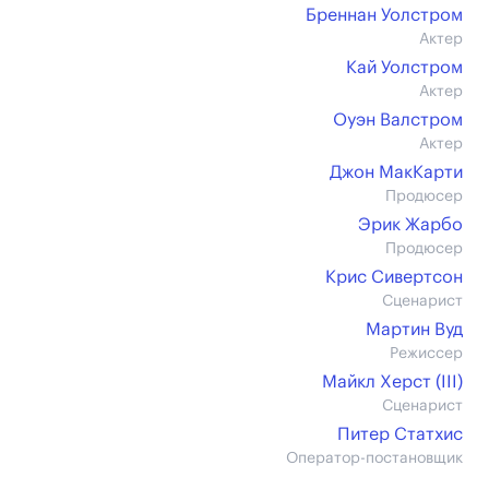
Бреннан Уолстром
Актер
Кай Уолстром
Актер
Оуэн Валстром
Актер
Джон МакКарти
Продюсер
Эрик Жарбо
Продюсер
Крис Сивертсон
Сценарист
Мартин Вуд
Режиссер
Майкл Херст (III)
Сценарист
Питер Статхис
Оператор-постановщик