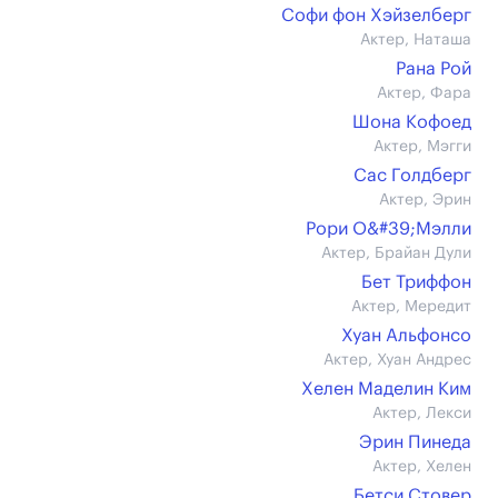
Софи фон Хэйзелберг
Актер, Наташа
Рана Рой
Актер, Фара
Шона Кофоед
Актер, Мэгги
Сас Голдберг
Актер, Эрин
Рори О&#39;Мэлли
Актер, Брайан Дули
Бет Триффон
Актер, Мередит
Хуан Альфонсо
Актер, Хуан Андрес
Хелен Маделин Ким
Актер, Лекси
Эрин Пинеда
Актер, Хелен
Бетси Стовер