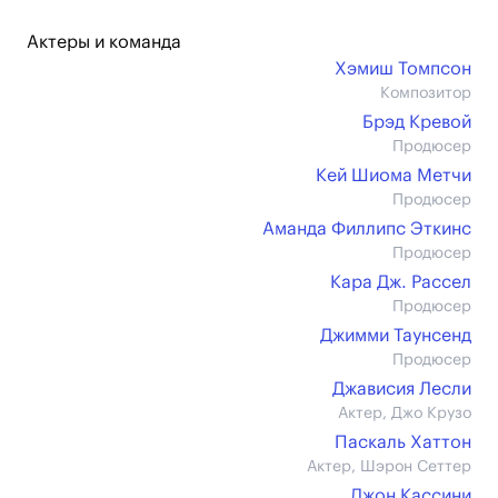
Актеры и команда
Хэмиш Томпсон
Композитор
Брэд Кревой
Продюсер
Кей Шиома Метчи
Продюсер
Аманда Филлипс Эткинс
Продюсер
Кара Дж. Рассел
Продюсер
Джимми Таунсенд
Продюсер
Джависия Лесли
Актер, Джо Крузо
Паскаль Хаттон
Актер, Шэрон Сеттер
Джон Кассини