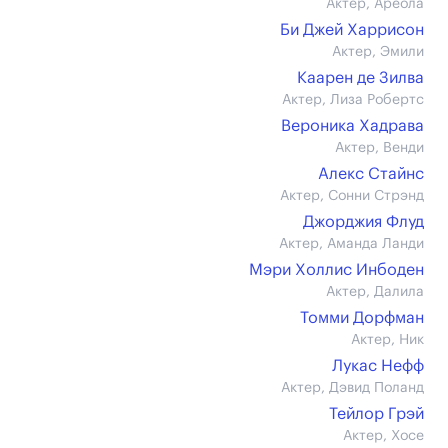
Актер, Ареола
Би Джей Харрисон
Актер, Эмили
Каарен де Зилва
Актер, Лиза Робертс
Вероника Хадрава
Актер, Венди
Алекс Стайнс
Актер, Сонни Стрэнд
Джорджия Флуд
Актер, Аманда Ланди
Мэри Холлис Инбоден
Актер, Далила
Томми Дорфман
Актер, Ник
Лукас Нефф
Актер, Дэвид Поланд
Тейлор Грэй
Актер, Хосе