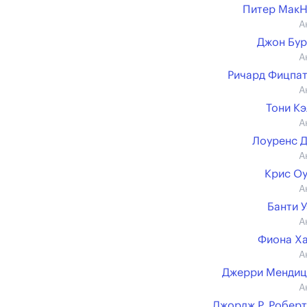
Питер МакН
А
Джон Бу
А
Ричард Фицпа
А
Тони К
А
Лоуренс 
А
Крис О
А
Банти 
А
Фиона Х
А
Джерри Мендиц
А
Джордж Р. Робер