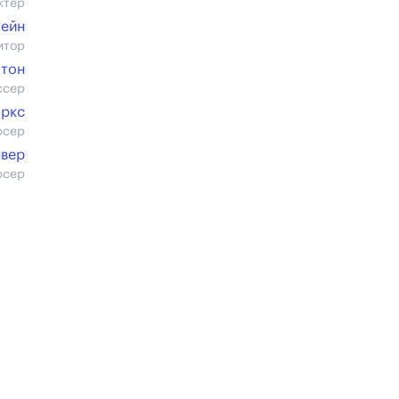
ктер
тейн
итор
лтон
ссер
аркс
юсер
нвер
юсер