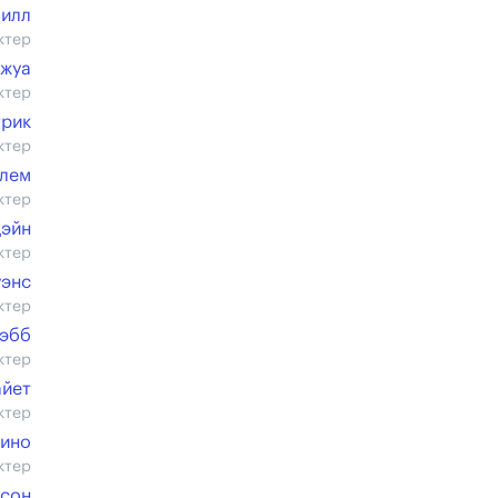
илл
ктер
ржуа
ктер
трик
ктер
элем
ктер
Дэйн
ктер
уэнс
ктер
Уэбб
ктер
айет
ктер
ино
ктер
тсон