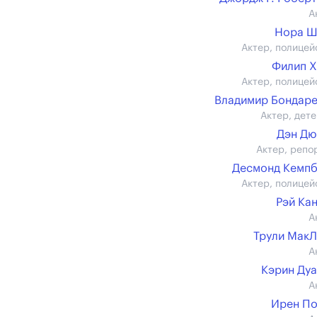
А
Нора Ш
Актер, полицей
Филип 
Актер, полицей
Владимир Бондар
Актер, дете
Дэн Дю
Актер, репо
Десмонд Кемп
Актер, полицей
Рэй Ка
А
Трули Мак
А
Кэрин Ду
А
Ирен П