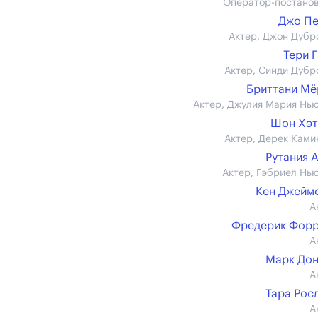
Оператор-постано
Джо Пе
Актер, Джон Дубр
Тери 
Актер, Синди Дубр
Бриттани М
Актер, Джулия Мария Нь
Шон Хэт
Актер, Дерек Ками
Рутания 
Актер, Гэбриел Нь
Кен Джеймс 
А
Фредерик Форр
А
Марк До
А
Тара Рос
А