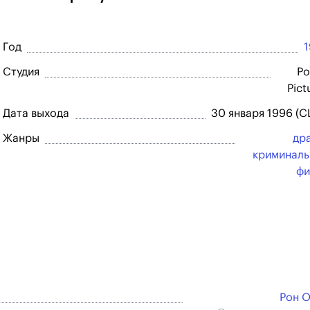
Год
Студия
Po
Pict
Дата выхода
30 января 1996 (
Жанры
др
криминал
фи
Рон 