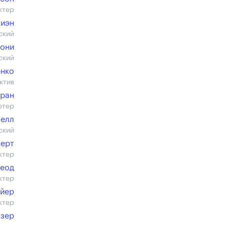
ктер
иэн
ский
Хони
ский
енко
ктив
ран
ртер
белл
ский
нерт
ктер
Леод
ктер
айер
ктер
озер