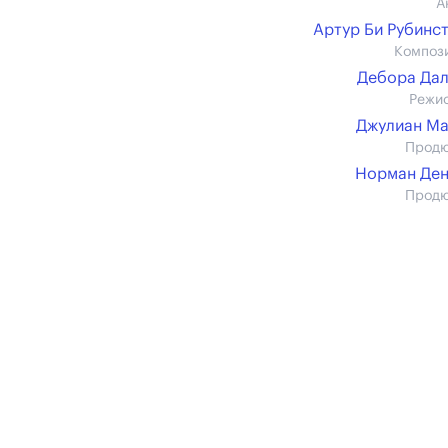
А
Артур Би Рубинс
Композ
Дебора Да
Режи
Джулиан М
Прод
Норман Де
Прод