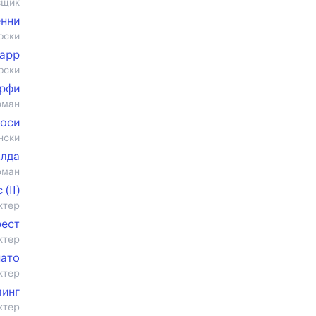
вщик
нни
оски
Гарр
оски
ёрфи
юман
оси
нски
Алда
юман
(II)
ктер
ест
ктер
нато
ктер
линг
ктер