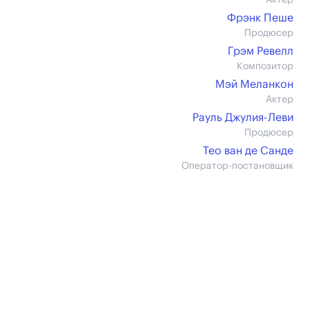
Актер
Фрэнк Пеше
Продюсер
Грэм Ревелл
Композитор
Мэй Меланкон
Актер
Рауль Джулия-Леви
Продюсер
Тео ван де Санде
Оператор-постановщик