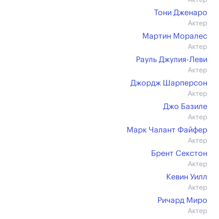
Актер
Тони Дженаро
Актер
Мартин Моралес
Актер
Рауль Джулия-Леви
Актер
Джордж Шарперсон
Актер
Джо Базиле
Актер
Марк Чалант Файфер
Актер
Брент Секстон
Актер
Кевин Уилл
Актер
Ричард Миро
Актер