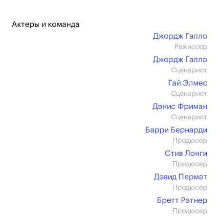
Актеры и команда
Джордж Галло
Режиссер
Джордж Галло
Сценарист
Гай Элмес
Сценарист
Дэнис Фриман
Сценарист
Барри Бернарди
Продюсер
Стив Лонги
Продюсер
Дэвид Пермат
Продюсер
Бретт Рэтнер
Продюсер