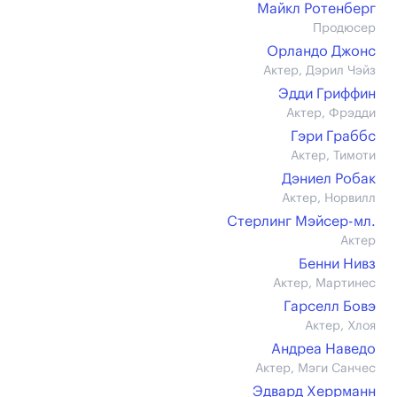
Майкл Ротенберг
Продюсер
Орландо Джонс
Актер, Дэрил Чэйз
Эдди Гриффин
Актер, Фрэдди
Гэри Граббс
Актер, Тимоти
Дэниел Робак
Актер, Норвилл
Стерлинг Мэйсер-мл.
Актер
Бенни Нивз
Актер, Мартинес
Гарселл Бовэ
Актер, Хлоя
Андреа Наведо
Актер, Мэги Санчес
Эдвард Херрманн