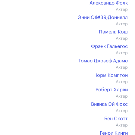
Александр Фолк
Актер
Энни О&#39;Доннелл
Актер
Пэмела Кош
Актер
Фрэнк Гальегос
Актер
Томас Джозеф Адамс
Актер
Норм Комптон
Актер
Роберт Харви
Актер
Вивика Эй Фокс
Актер
Бен Скотт
Актер
Генри Кинги