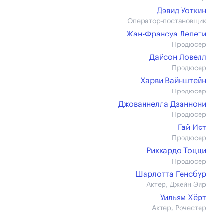
Дэвид Уоткин
Оператор-постановщик
Жан-Франсуа Лепети
Продюсер
Дайсон Ловелл
Продюсер
Харви Вайнштейн
Продюсер
Джованнелла Дзаннони
Продюсер
Гай Ист
Продюсер
Риккардо Тоцци
Продюсер
Шарлотта Генсбур
Актер, Джейн Эйр
Уильям Хёрт
Актер, Рочестер