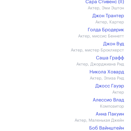
Сара Стивенс (II)
Актер, Эми Эштон
Джон Трантер
Актер, Картер
Голда Бродерик
Актер, миссис Беннетт
Джон Вуд
Актер, мистер Броклхерст
Саша Графф
Актер, Джорджиана Рид
Никола Ховард
Актер, Элиза Рид
Джосс Гауэр
Актер
Алессио Влад
Композитор
Анна Пакуин
Актер, Маленькая Джейн
Боб Вайнштейн