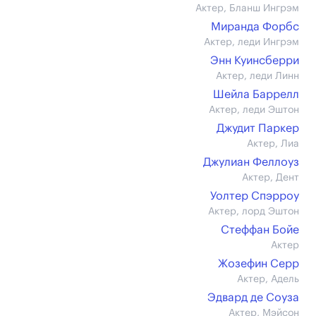
Актер, Бланш Ингрэм
Миранда Форбс
Актер, леди Ингрэм
Энн Куинсберри
Актер, леди Линн
Шейла Баррелл
Актер, леди Эштон
Джудит Паркер
Актер, Лиа
Джулиан Феллоуз
Актер, Дент
Уолтер Спэрроу
Актер, лорд Эштон
Стеффан Бойе
Актер
Жозефин Серр
Актер, Адель
Эдвард де Соуза
Актер, Мэйсон