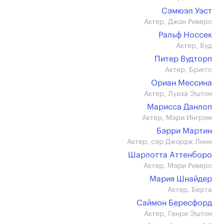
Сэмюэл Уэст
Актер, Джон Риверс
Ральф Носсек
Актер, Вуд
Питер Вудторп
Актер, Бриггс
Ориан Мессина
Актер, Луиза Эштон
Марисса Данлоп
Актер, Мэри Ингрэм
Бэрри Мартин
Актер, сэр Джордж Линн
Шарлотта Аттенборо
Актер, Мэри Риверс
Мария Шнайдер
Актер, Берта
Саймон Бересфорд
Актер, Генри Эштон