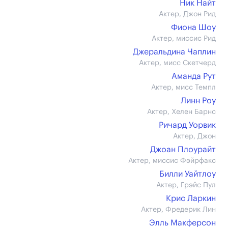
Ник Найт
Актер, Джон Рид
Фиона Шоу
Актер, миссис Рид
Джеральдина Чаплин
Актер, мисс Скетчерд
Аманда Рут
Актер, мисс Темпл
Линн Роу
Актер, Хелен Барнс
Ричард Уорвик
Актер, Джон
Джоан Плоурайт
Актер, миссис Фэйрфакс
Билли Уайтлоу
Актер, Грэйс Пул
Крис Ларкин
Актер, Фредерик Лин
Элль Макферсон