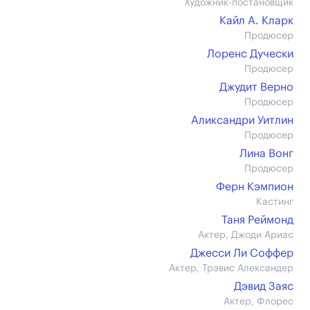
Художник-постановщик
Кайл А. Кларк
Продюсер
Лоренс Дучески
Продюсер
Джудит Верно
Продюсер
Аликсандри Уитлин
Продюсер
Лина Вонг
Продюсер
Ферн Кэмпион
Кастинг
Таня Реймонд
Актер, Джоди Ариас
Джесси Ли Соффер
Актер, Трэвис Александер
Дэвид Заяс
Актер, Флорес