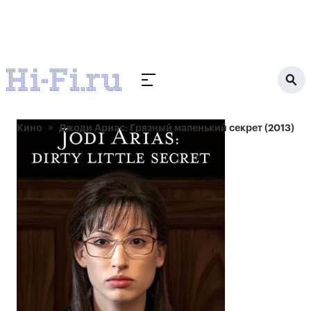
Кино
Джоди Ариас: Грязный маленький секрет (2013)