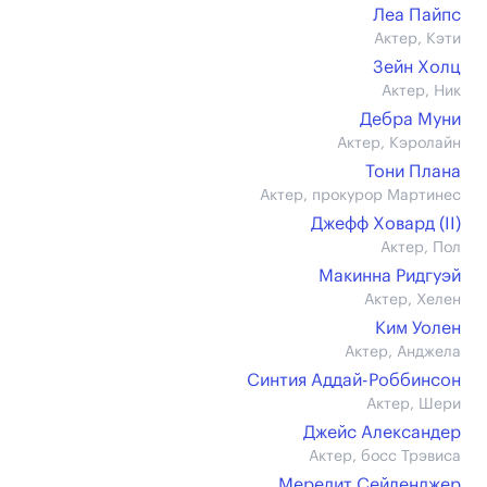
Леа Пайпс
Актер, Кэти
Зейн Холц
Актер, Ник
Дебра Муни
Актер, Кэролайн
Тони Плана
Актер, прокурор Мартинес
Джефф Ховард (II)
Актер, Пол
Макинна Ридгуэй
Актер, Хелен
Ким Уолен
Актер, Анджела
Синтия Аддай-Роббинсон
Актер, Шери
Джейс Александер
Актер, босс Трэвиса
Мередит Сейленджер