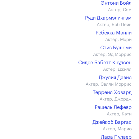
Энтони Бойл
Актер, Сэм
Руди Дхармэлингэм
Актер, Боб Пейн
Ребекка Мэнли
Актер, Мэри
Стив Бушеми
Актер, Эд Моррис
Сидсе Бабетт Кнудсен
Актер, Джилл
Джулия Дэвис
Актер, Салли Моррис
Терренс Ховард
Актер, Джордж
Рашель Лефевр
Актер, Кэти
Джейкоб Варгас
Актер, Марио
Лара Пулвер