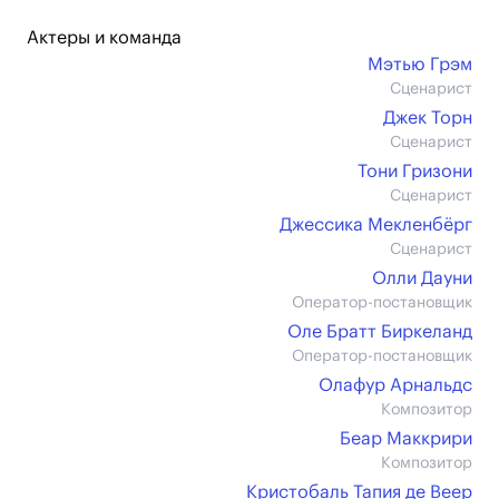
Актеры и команда
Мэтью Грэм
Сценарист
Джек Торн
Сценарист
Тони Гризони
Сценарист
Джессика Мекленбёрг
Сценарист
Олли Дауни
Оператор-постановщик
Оле Братт Биркеланд
Оператор-постановщик
Олафур Арнальдс
Композитор
Беар Маккрири
Композитор
Кристобаль Тапия де Веер