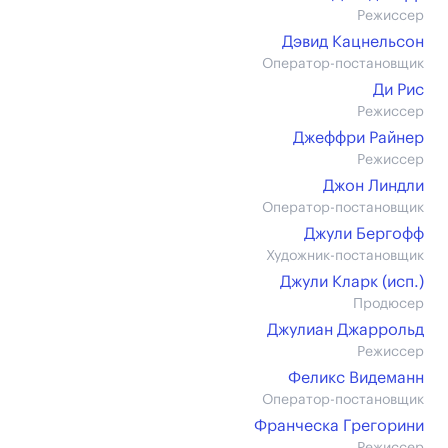
Режиссер
Дэвид Кацнельсон
Оператор-постановщик
Ди Рис
Режиссер
Джеффри Райнер
Режиссер
Джон Линдли
Оператор-постановщик
Джули Бергофф
Художник-постановщик
Джули Кларк (иcп.)
Продюсер
Джулиан Джаррольд
Режиссер
Феликс Видеманн
Оператор-постановщик
Франческа Грегорини