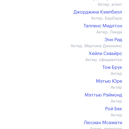
Актер, агент
Джорджина Кэмпбелл
Актер, Барбара
Таппенс Мидлтон
Актер, Линда
Энн Рид
Актер, Мартина Дженкинс
Хейли Сквайрс
Актер, официантка
Том Брук
Актер
Мэтью Юре
Актер
Мэттью Рэймонд
Актер
Рой Бек
Актер
Люсиан Мсамати