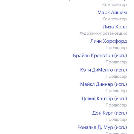
Композитор
Марк Айшэм
Композитор
Лиза Холл
Художник-постановщик
Линн Хорсфорд
Продюсер
Брайан Крэнстон (иcп.)
Продюсер
Кэти ДиМенто (иcп.)
Продюсер
Майкл Диннер (иcп.)
Продюсер
Дэвид Кантер (иcп.)
Продюсер
Дон Курт (иcп.)
Продюсер
Рональд Д. Мур (иcп.)