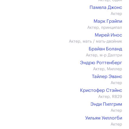
Актер, Один
Памела Джонс
Актер
Марк Грэйпи
Актер, принципал
Мирей Инос
Актер, мать / мать-двойник
Брайан Боланд
Актер, м-р Далтри
Эндрю Роттенберг
Актер, Миллер
Тайлер Эванс
Актер
Кристофер Стэйнс
Актер, RB29
Энди Пилгрим
Актер
Уильям Уиллогби
Актер