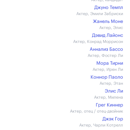
Актер, кандидат
Джуно Темпл
Актер, Эмили Забриски
Жанель Моне
Актер, Элис
Дэвид Лайонс
Актер, Конрад Моррисон
Аннализ Бассо
Актер, Фостер Ли
Мора Тирни
Актер, Ирен Ли
Коннор Паоло
Актер, Этан
Элис Ли
Актер, Милена
Грег Киннер
Актер, отец / отец-двойник
Джэк Гор
Актер, Чарли Котрелл