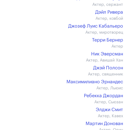
Актер, сержант
Дэйл Ривера
Актер, ковбой
Джозеф Луис Кабальеро
Актер, миротворец
Терри Бернер
Актер
Ник Эверсман
Актер, Авишай Хан
Джэй Полсон
Актер, священник
Максимилиано Эрнандес
Актер, Льюис
Ребекка Джордан
Актер, Сьюзан
Элджи Смит
Актер, Кавех
Мартин Донован