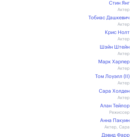
Стин Янг
Актер
Тобиас Дашкевич
Актер
Крис Нолт
Актер
Шэйн Штейн
Актер
Марк Харпер
Актер
Том Лоуэлл (II)
Актер
Сара Холден
Актер
Алан Тейлор
Режиссер
Анна Пакуин
Актер, Сара
Дэвид Фарр