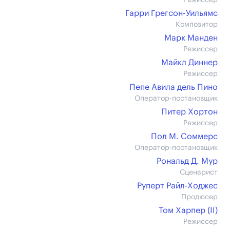
Режиссер
Гарри Грегсон-Уильямс
Композитор
Марк Манден
Режиссер
Майкл Диннер
Режиссер
Пепе Авила дель Пино
Оператор-постановщик
Питер Хортон
Режиссер
Пол М. Соммерс
Оператор-постановщик
Рональд Д. Мур
Сценарист
Руперт Райл-Ходжес
Продюсер
Том Харпер (II)
Режиссер