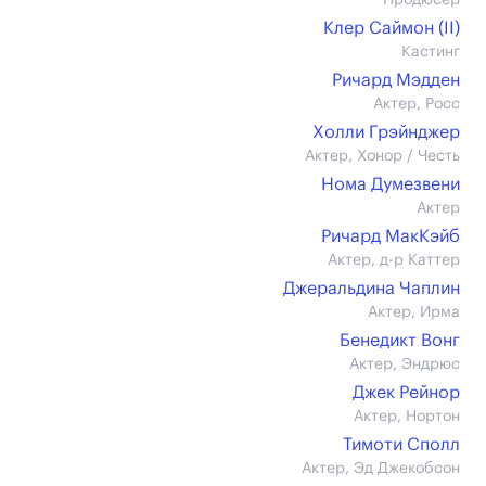
Продюсер
Клер Саймон (II)
Кастинг
Ричард Мэдден
Актер, Росс
Холли Грэйнджер
Актер, Хонор / Честь
Нома Думезвени
Актер
Ричард МакКэйб
Актер, д-р Каттер
Джеральдина Чаплин
Актер, Ирма
Бенедикт Вонг
Актер, Эндрюс
Джек Рейнор
Актер, Нортон
Тимоти Сполл
Актер, Эд Джекобсон