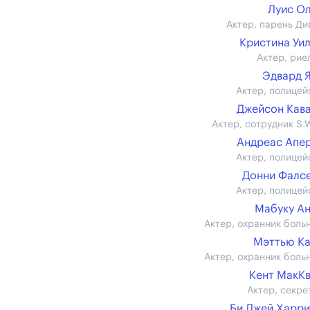
Луис О
Актер, парень Ди
Кристина Уи
Актер, рие
Эдвард 
Актер, полицей
Джейсон Кав
Актер, сотрудник S.W
Андреас Апе
Актер, полицей
Донни Фалс
Актер, полицей
Мабуку А
Актер, охранник боль
Мэттью К
Актер, охранник боль
Кент МакК
Актер, секре
Би Джей Харр