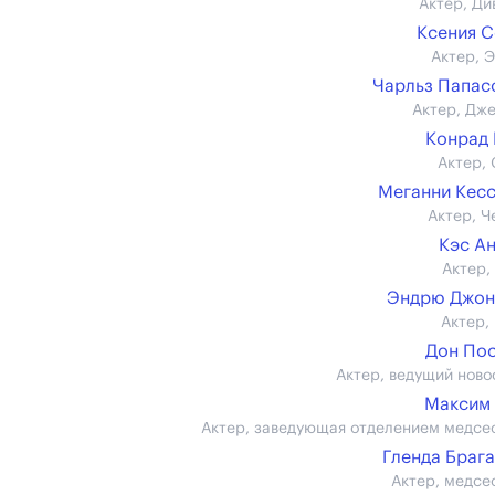
Актер, Ди
Ксения 
Актер, 
Чарльз Папа
Актер, Дж
Конрад
Актер, 
Меганни Кес
Актер, Ч
Кэс А
Актер,
Эндрю Джон
Актер,
Дон По
Актер, ведущий ново
Максим
Актер, заведующая отделением медсе
Гленда Браг
Актер, медсе