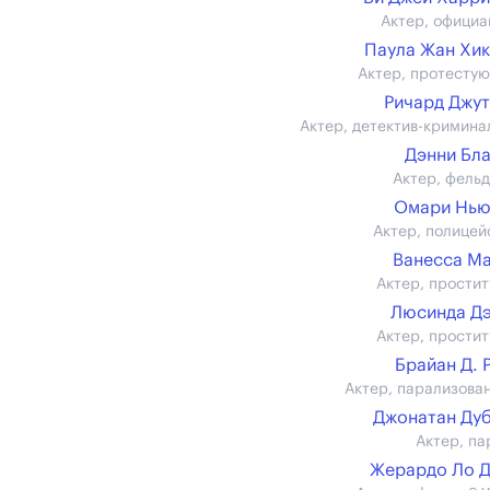
Актер, официа
Паула Жан Хи
Актер, протесту
Ричард Джу
Актер, детектив-кримина
Дэнни Бл
Актер, фель
Омари Нью
Актер, полицей
Ванесса М
Актер, простит
Люсинда Д
Актер, простит
Брайан Д. 
Актер, парализова
Джонатан Ду
Актер, па
Жерардо Ло 