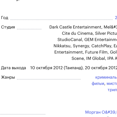
Год
Студия
Dark Castle Entertainment, Mel&#
Cite du Cinema, Silver Pictu
StudioCanal, GEM Entertainm
Nikkatsu, Synergy, CatchPlay, E
Entertainment, Future Film, Go
Scene, IM Global, IPA A
Дата выхода
10 октября 2012 (Таиланд), 20 октября 20
Жанры
криминал
фильм
,
мист
три
Морган О&#39;