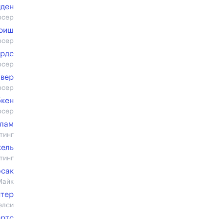
йден
юсер
риш
юсер
ардс
юсер
лвер
юсер
бкен
юсер
лам
тинг
кель
тинг
юсак
Майк
нтер
елси
ертс