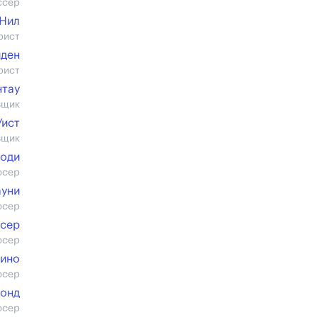
ссер
Нил
рист
йден
рист
нтау
вщик
Уист
вщик
моди
юсер
ауни
юсер
ссер
юсер
бино
юсер
лонд
юсер