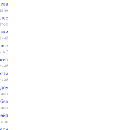
лива
вайн
ллес
лтор
Янки
ский
алье
.A.T
ргис
ский
етти
ский
ндоу
ницы
абве
ницы
вейд
тарь
исон