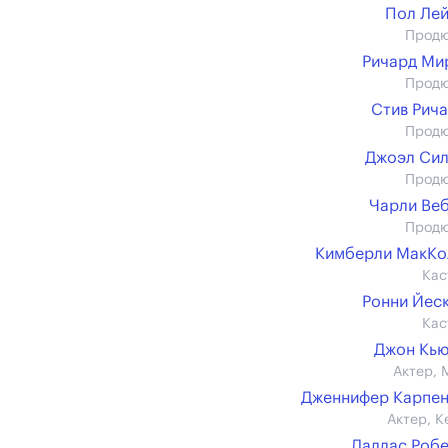
Пол Ле
Прод
Ричард Ми
Прод
Стив Рич
Прод
Джоэл Си
Прод
Чарли Ве
Прод
Кимберли МакКо
Кас
Ронни Йес
Кас
Джон Кь
Актер, 
Дженнифер Карпе
Актер, К
Даллас Роб