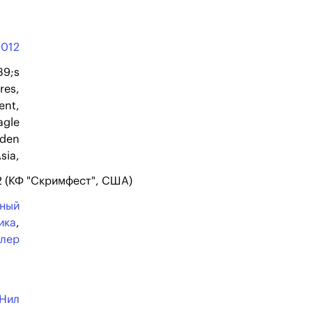
2012
39;s
res,
ent,
agle
lden
sia,
12 (КФ "Скримфест", США)
ьный
ика
,
ллер
Нил