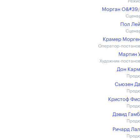
Режи
Морган О&#39;
Сцена
Пол Ле
Сцена
Крамер Морге
Оператор-постано
Мартин 
Художник-постано
Дон Кар
Прод
Сьюзен Д
Прод
Кристоф Фи
Прод
Дэвид Гам
Прод
Ричард Ла
Прод