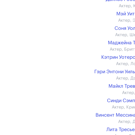
Актер, 
Мэй Уи
Актер, 
Соня Уо
Актер, Ш
Маджейна 
Актер, Брит
Кэтрин Уотер
Актер, Л
Гэри Энтони Уил
Актер, Д
Майкл Тре
Актер,
Синди Сэм
Актер, Кри
Винсент Мессина 
Актер, 
Лита Тресь