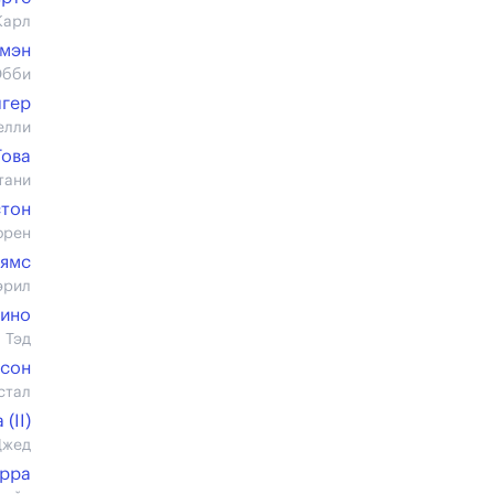
Карл
тмэн
Эбби
лгер
елли
Това
тани
стон
орен
ьямс
эрил
вино
 Тэд
псон
стал
(II)
Джед
ерра