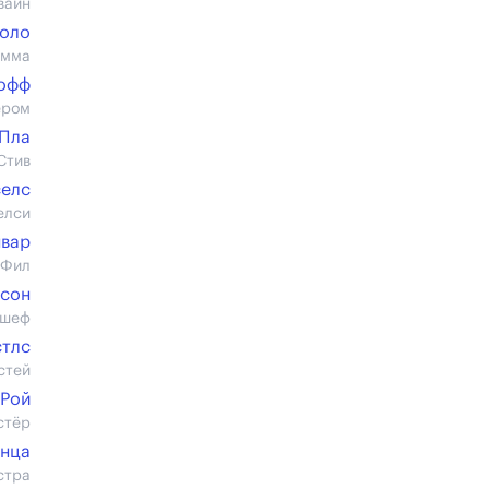
вайн
Соло
Эмма
софф
ером
 Пла
Стив
селс
елси
нвар
 Фил
сон
 шеф
стлс
стей
 Рой
стёр
анца
стра