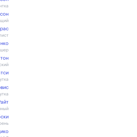
нтка
ксон
ющий
трас
лист
анко
дшер
тон
ский
атси
утка
эвис
утка
Райт
нный
бски
рень
Дико