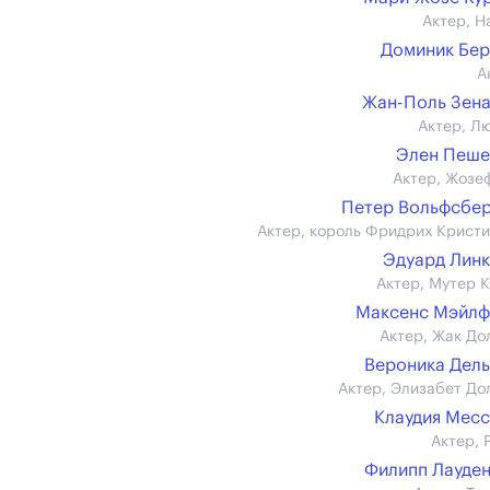
Актер, Н
Доминик Бе
А
Жан-Поль Зен
Актер, Л
Элен Пеше
Актер, Жозе
Петер Вольфсбе
Актер, король Фридрих Кристиа
Эдуард Лин
Актер, Мутер 
Максенс Мэйлф
Актер, Жак До
Вероника Дел
Актер, Элизабет До
Клаудия Мес
Актер, 
Филипп Лауде