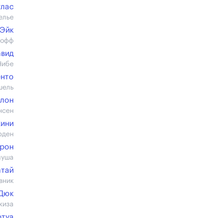
глас
елье
 Эйк
дофф
авид
Нибе
енто
шель
лон
нсен
кини
рден
ерон
луша
атай
вник
Дюк
киза
ртуа