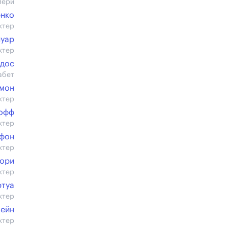
мери
енко
ктер
нуар
ктер
адос
абет
мон
ктер
офф
ктер
афон
ктер
ори
ктер
ртуа
ктер
ейн
ктер