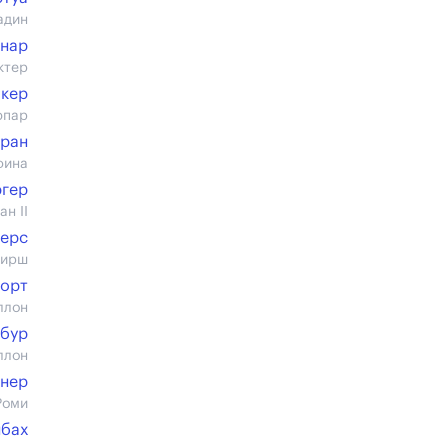
адин
рнар
ктер
акер
юпар
ран
фина
ргер
н II
керс
Кирш
орт
ллон
ьбур
ллон
снер
Роми
нбах