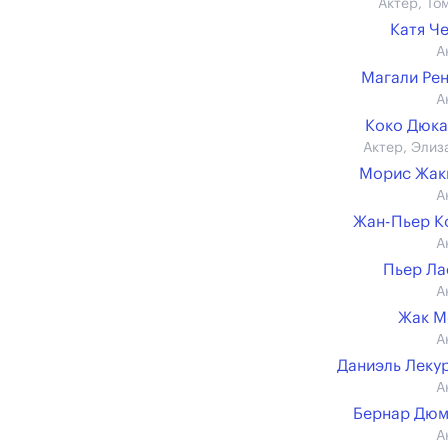
Актер, То
Катя Ч
А
Магали Ре
А
Коко Дюк
Актер, Элиз
Морис Жак
А
Жан-Пьер К
А
Пьер Л
А
Жак М
А
Даниэль Леку
А
Бернар Дюм
А