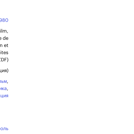
980
ilm,
e de
n et
ites
ZDF)
ция)
льм
,
ика
,
ация
оль