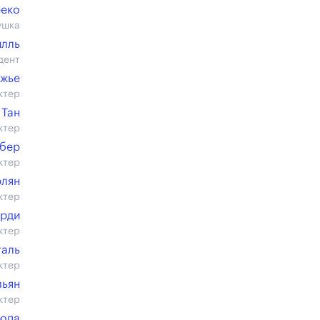
реко
ушка
илль
дент
Ожье
ктер
 Тан
ктер
обер
ктер
лян
ктер
арди
ктер
таль
ктер
зьян
ктер
юпа