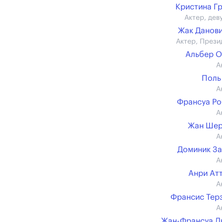
Кристина Г
Актер, дев
Жак Данов
Актер, Прези
Альбер 
А
Поль
А
Франсуа Р
А
Жан Шер
А
Доминик З
А
Анри Ат
А
Франсис Тер
А
Жан-Франсуа Д