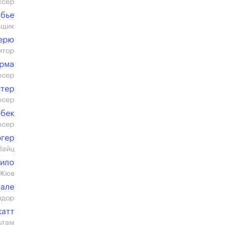
ссер
абье
вщик
ерю
итор
арма
юсер
стер
юсер
мбек
юсер
ргер
Зайц
ило
 Жюв
але
ндор
катт
ьтам