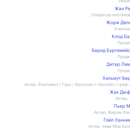
Режи
Жан Р
Оператор-постано
Жорж Дел
Композ
Клод Б
Прод
Бернд Бургемей
Прод
Дитер Ли
Прод
Хельмут Бе
Актер, Фантомас / Гурн / Вальгран / Нантейл / граф 
Жак Дюф
Актер,
Пьер М
Актер, Жером Фа
Гэйл Ханни
Актер, леди Мод Бел