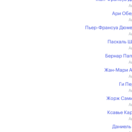
А
Ари Обе
А
Пьер-Франсуа Дюме
А
Паскаль 
А
Бернар Па
А
Жан-Мари А
А
Ги П
А
Жорж Сами
А
Ксавье Ка
А
Даниель