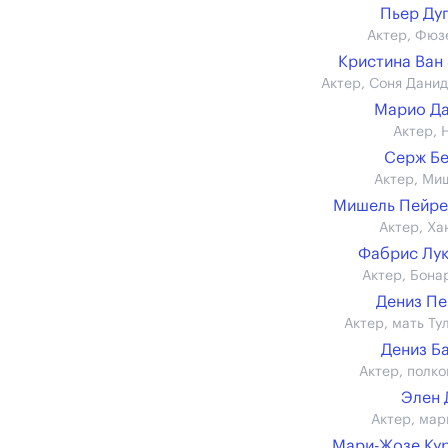
Пьер Ду
Актер, Фюз
Кристина Ван
Актер, Соня Дани
Марио Д
Актер, 
Серж Б
Актер, Ми
Мишель Пейре
Актер, Ха
Фабрис Лу
Актер, Бона
Дениз П
Актер, мать Ту
Дениз Б
Актер, полко
Элен 
Актер, мар
Мари-Жозе Ку