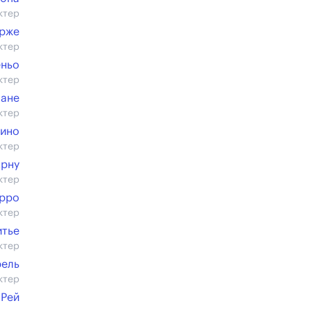
ктер
рже
ктер
ньо
ктер
Шане
ктер
пино
ктер
рну
ктер
ерро
ктер
тье
ктер
рель
ктер
 Рей