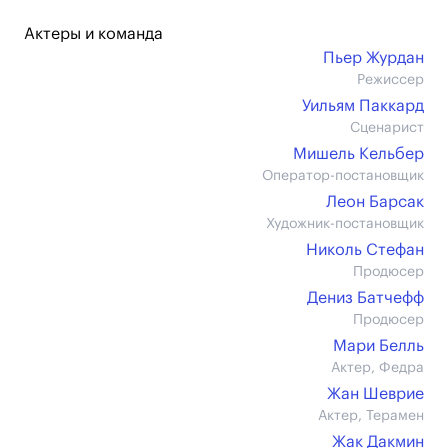
Актеры и команда
Пьер Журдан
Режиссер
Уильям Паккард
Сценарист
Мишель Кельбер
Оператор-постановщик
Леон Барсак
Художник-постановщик
Николь Стефан
Продюсер
Дениз Батчефф
Продюсер
Мари Белль
Актер, Федра
Жан Шеврие
Актер, Терамен
Жак Дакмин