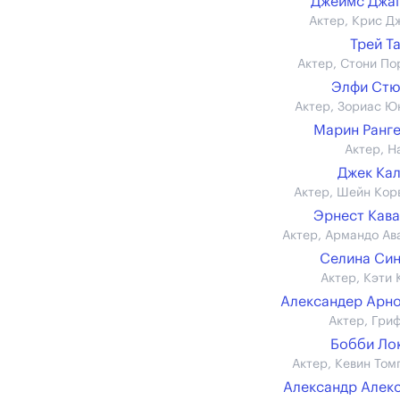
Джеймс Джа
Актер, Крис Д
Трей Т
Актер, Стони По
Элфи Стю
Актер, Зориас Ю
Марин Ранг
Актер, Н
Джек Ка
Актер, Шейн Кор
Эрнест Кав
Актер, Армандо Ав
Селина Си
Актер, Кэти 
Александер Арн
Актер, Гри
Бобби Ло
Актер, Кевин Том
Александр Алек