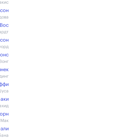
акис
сон
дова
еВос
ардт
рсон
уорд
жонс
Вонг
инек
динг
оффи
Шуса
Заки
ахид
Борн
 Мак
азли
бана