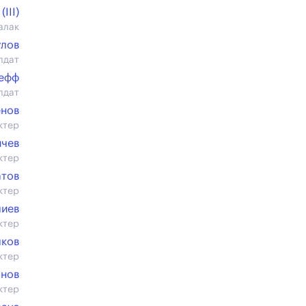
III)
алак
улов
лдат
ефф
лдат
енов
ктер
нчев
ктер
атов
ктер
лиев
ктер
лков
ктер
анов
ктер