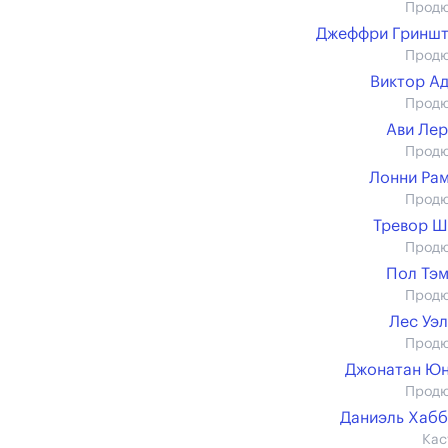
Прод
Джеффри Гриншт
Прод
Виктор А
Прод
Ави Ле
Прод
Лонни Ра
Прод
Тревор Ш
Прод
Пол Тэ
Прод
Лес Уэ
Прод
Джонатан Юн
Прод
Даниэль Хаб
Кас