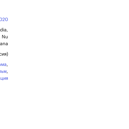
020
dia,
, Nu
ana
сия)
ама
,
льм
,
ация