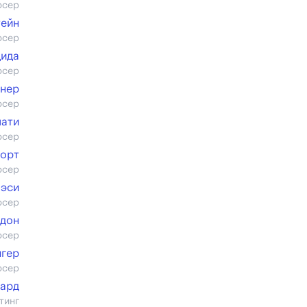
юсер
ейн
юсер
дида
юсер
рнер
юсер
мати
юсер
орт
юсер
мэси
юсер
лдон
юсер
гер
юсер
бард
тинг