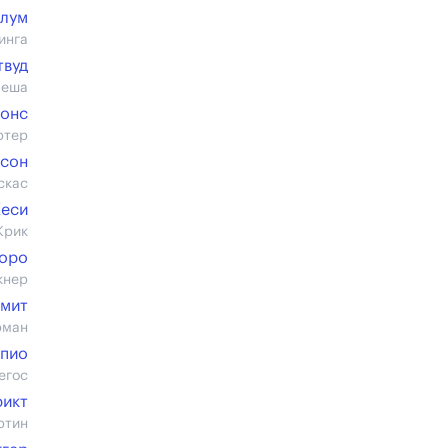
Блум
инга
твуд
меша
жонс
ртер
бсон
скас
Кеси
Крик
боро
кнер
Смит
рман
ипио
егос
рикт
ртин