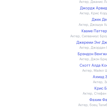
Актер, Джанис Л
Джордж Арвид
Актер, Крис Кор
Джек Д
Актер, Джошуа Х
Кваме Патте
Актер, Силваниус Бро
Джереми Энг Д
Актер, Джордан 
Брэндон Венгж
Актер, Джон Бри
Скотт Алда К
Актер, Майкл 
Ахмад 
Актер, З
Крис 
Актер, Стефан
Фахим Ф
Актер, боец Тали