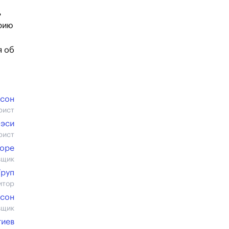
ь
орию
я об
сон
рист
мэси
рист
торе
вщик
Груп
итор
лсон
вщик
гиев