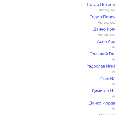
Петар Петров (
Актер, М
Тодор Парп
Актер, со
Данчо Кол
Актер, со
Асен Ас
А
Геннадий Га
А
Радослав Игн
А
Иван И
А
Димитар И
А
Данко Йорд
А