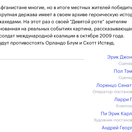
Афганистане многие, но в итоге местных жителей победит
я крупная держава имеет в своем архиве героическую ист
ахедами. На этот раз о своей “Девятой роте” зрителям
снованная на реальных событиях картина, рассказывающа
солдат международной коалиции в октябре 2009 года.
дут противостоять Орландо Блум и Скотт Иствуд.
Эрик Джон
Сцена
Пол Тэ
Сцена
Лоренцо Сена
Оператор-постано
Ларри 
Композ
Пи Эрик Кар
Художник-постано
Андрей Геор