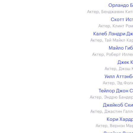
Орландо 
Актер, Бенджамин Кит
Скотт Ис
Актер, Клинт Ро
Калеб Лэндри Д
Актер, Тай Майкл Ка
Майло Ги
Актер, Роберт Илле
Джек 
Актер, Джош 
Уилл Аттэн
Актер, Эд Фол
Тейлор Джон 
Актер, Эндрю Банде
Джейкоб Ск
Актер, Джастин Галл
Кори Хард
Актер, Вернон Ма