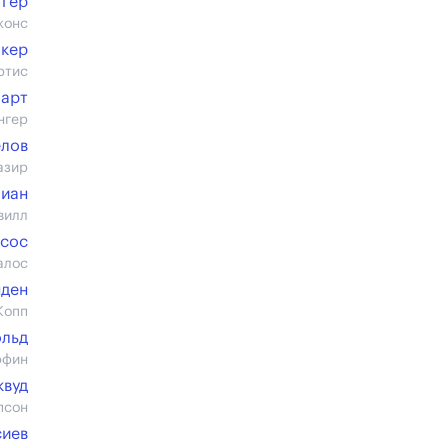
ггер
жонс
акер
ртис
арт
нгер
елов
азир
лиан
вилл
асос
алос
нден
Копп
ольд
ффин
квуд
псон
сиев