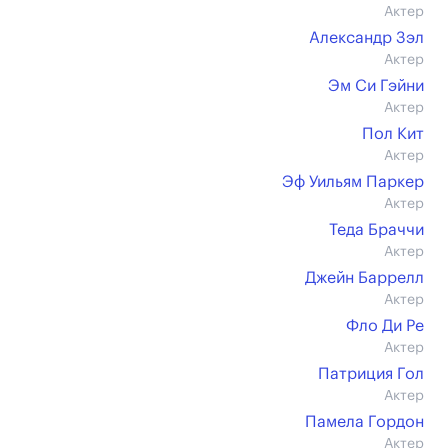
Актер
Александр Зэл
Актер
Эм Си Гэйни
Актер
Пол Кит
Актер
Эф Уильям Паркер
Актер
Теда Браччи
Актер
Джейн Баррелл
Актер
Фло Ди Ре
Актер
Патриция Гол
Актер
Памела Гордон
Актер