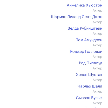
Анжелика Хьюстон
Актер
Шарман Лиланд Сент-Джон
Актер
Зелда Рубинштейн
Актер
Том Амундсен
Актер
Роджер Гэлловэй
Актер
Род Пиллоуд
Актер
Хелен Шустак
Актер
Чарльз Шалл
Актер
Сьюзэн Вульф
Актер