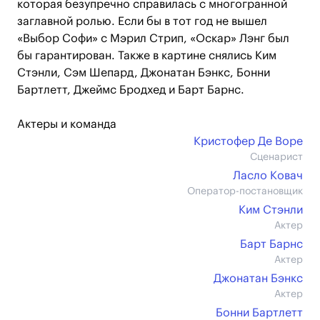
которая безупречно справилась с многогранной
заглавной ролью. Если бы в тот год не вышел
«Выбор Софи» с Мэрил Стрип, «Оскар» Лэнг был
бы гарантирован. Также в картине снялись Ким
Стэнли, Сэм Шепард, Джонатан Бэнкс, Бонни
Бартлетт, Джеймс Бродхед и Барт Барнс.
Актеры и команда
Кристофер Де Воре
Сценарист
Ласло Ковач
Оператор-постановщик
Ким Стэнли
Актер
Барт Барнс
Актер
Джонатан Бэнкс
Актер
Бонни Бартлетт