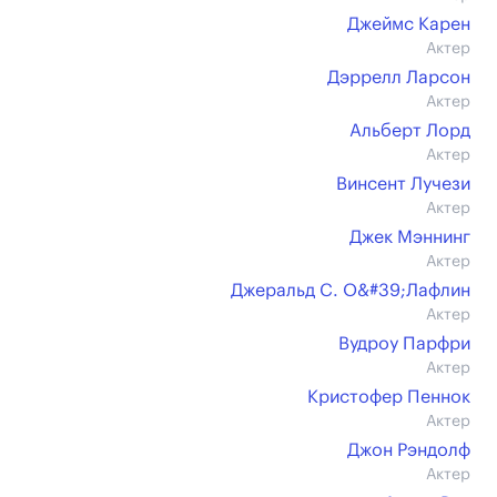
Джеймс Карен
Актер
Дэррелл Ларсон
Актер
Альберт Лорд
Актер
Винсент Лучези
Актер
Джек Мэннинг
Актер
Джеральд С. О&#39;Лафлин
Актер
Вудроу Парфри
Актер
Кристофер Пеннок
Актер
Джон Рэндолф
Актер