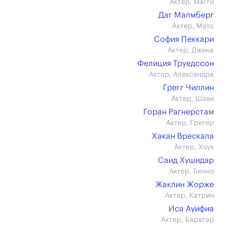
Актер, Магги
Даг Малмберг
Актер, Мэтс
София Пеккари
Актер, Джина
Фелиция Труедссон
Актер, Александра
Грегг Чиллин
Актер, Шави
Горан Рагнерстам
Актер, Грегер
Хакан Врескала
Актер, Хоук
Саид Хушидар
Актер, Бенно
Жаклин Жорже
Актер, Катрин
Иса Ауифиа
Актер, Барагар