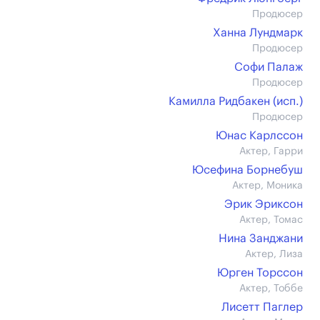
Продюсер
Ханна Лундмарк
Продюсер
Софи Палаж
Продюсер
Камилла Ридбакен (иcп.)
Продюсер
Юнас Карлссон
Актер, Гарри
Юсефина Борнебуш
Актер, Моника
Эрик Эриксон
Актер, Томас
Нина Занджани
Актер, Лиза
Юрген Торссон
Актер, Тоббе
Лисетт Паглер