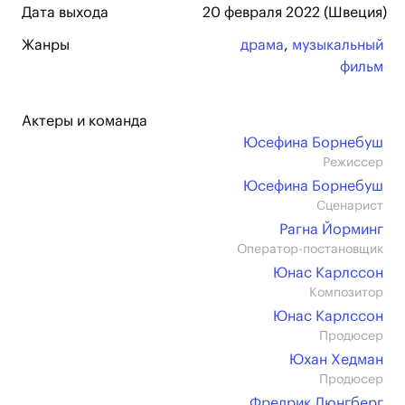
Дата выхода
20 февраля 2022 (Швеция)
Жанры
драма
,
музыкальный
фильм
Актеры и команда
Юсефина Борнебуш
Режиссер
Юсефина Борнебуш
Сценарист
Рагна Йорминг
Оператор-постановщик
Юнас Карлссон
Композитор
Юнас Карлссон
Продюсер
Юхан Хедман
Продюсер
Фредрик Люнгберг