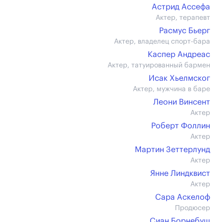
Астрид Ассефа
Актер, терапевт
Расмус Бьерг
Актер, владелец спорт-бара
Каспер Андреас
Актер, татуированный бармен
Исак Хьелмског
Актер, мужчина в баре
Леони Винсент
Актер
Роберт Фоллин
Актер
Мартин Зеттерлунд
Актер
Янне Линдквист
Актер
Сара Аскелоф
Продюсер
Сиан Борнебуш