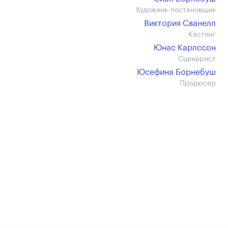
Художник-постановщик
Виктория Сванелл
Кастинг
Юнас Карлссон
Сценарист
Юсефина Борнебуш
Продюсер