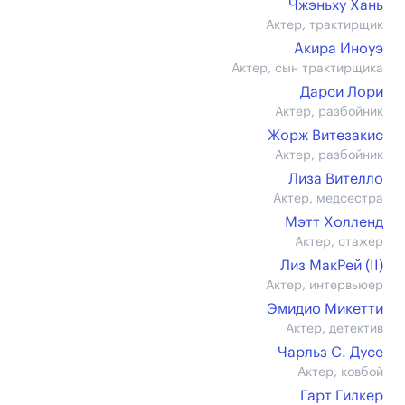
Чжэньху Хань
Актер, трактирщик
Акира Иноуэ
Актер, сын трактирщика
Дарси Лори
Актер, разбойник
Жорж Витезакис
Актер, разбойник
Лиза Вителло
Актер, медсестра
Мэтт Холленд
Актер, стажер
Лиз МакРей (II)
Актер, интервьюер
Эмидио Микетти
Актер, детектив
Чарльз С. Дусе
Актер, ковбой
Гарт Гилкер