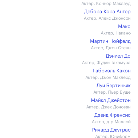
Актер, Коннор Маклауд
Дебора Кэра Ангер
Актер, Алекс Джонсон
Мако
Актер, Накано
Мартин Нойфелд
Актер, Джон Стенн
Дэниел До
Актер, Фудзи Такамура
Габриэль Какон
Актер, Джон Маклеод
Луи Бертиньяк
Актер, Пьер Буше
Майкл Джейстон
Актер, Джек Донован
Дэвид Френсис
Актер, д-р Маллой
Ричард Джутрас
Актер, Юниформ