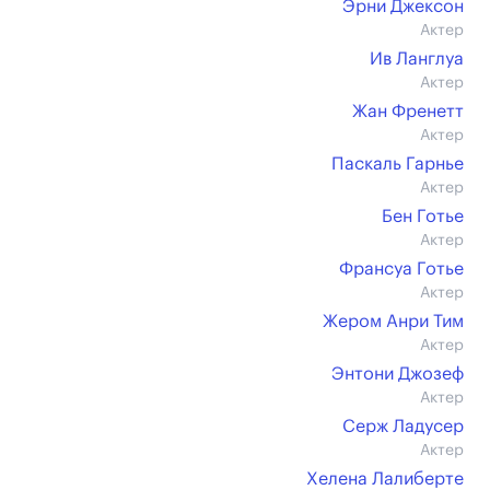
Эрни Джексон
Актер
Ив Ланглуа
Актер
Жан Френетт
Актер
Паскаль Гарнье
Актер
Бен Готье
Актер
Франсуа Готье
Актер
Жером Анри Тим
Актер
Энтони Джозеф
Актер
Серж Ладусер
Актер
Хелена Лалиберте