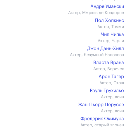
Андре Умански
Актер, Ммркиз де Кондорсе
Пол Хопкинс
Актер, Томми
Чип Чипка
Актер, Чарли
Джон Данн-Хилл
Актер, безумный Наполеон
Власта Врана
Актер, Воричек
Арон Тагер
Актер, Стош
Рауль Трухильо
Актер, воин
Жан-Пьерр Перуссе
Актер, воин
Фредерик Окимура
Актер, старый японец