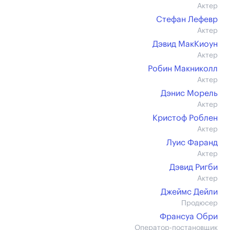
Актер
Стефан Лефевр
Актер
Дэвид МакКиоун
Актер
Робин Макниколл
Актер
Дэнис Морель
Актер
Кристоф Рoблен
Актер
Луис Фаранд
Актер
Дэвид Ригби
Актер
Джеймс Дейли
Продюсер
Франсуа Обри
Оператор-постановщик