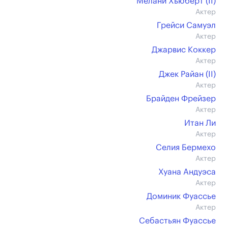
Мелани Хьюберт (II)
Актер
Грейси Самуэл
Актер
Джарвис Коккер
Актер
Джек Райан (II)
Актер
Брайден Фрейзер
Актер
Итан Ли
Актер
Селия Бермехо
Актер
Хуана Андуэса
Актер
Доминик Фуассье
Актер
Себастьян Фуассье