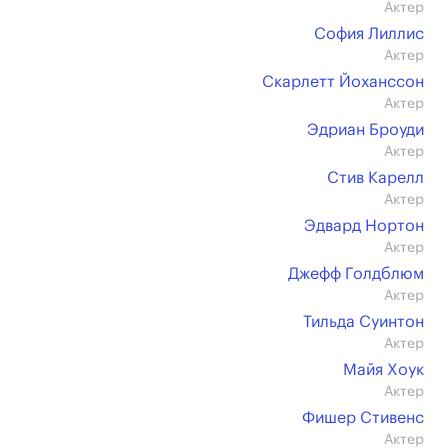
Актер
София Лиллис
Актер
Скарлетт Йоханссон
Актер
Эдриан Броуди
Актер
Стив Карелл
Актер
Эдвард Нортон
Актер
Джефф Голдблюм
Актер
Тильда Суинтон
Актер
Майя Хоук
Актер
Фишер Стивенс
Актер