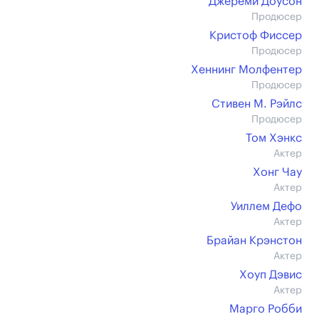
Джереми Доусон
Продюсер
Кристоф Фиссер
Продюсер
Хеннинг Молфентер
Продюсер
Стивен М. Рэйлс
Продюсер
Том Хэнкс
Актер
Хонг Чау
Актер
Уиллем Дефо
Актер
Брайан Крэнстон
Актер
Хоуп Дэвис
Актер
Марго Робби