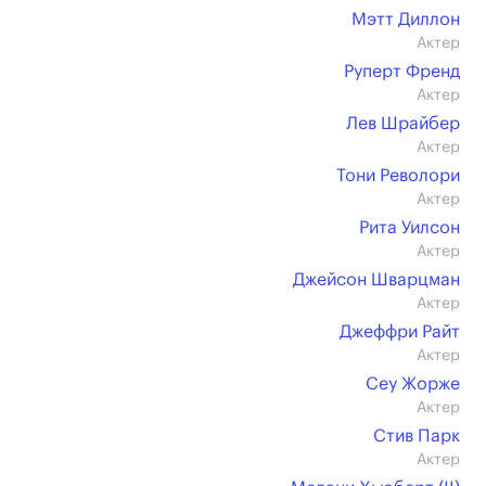
Мэтт Диллон
Актер
Руперт Френд
Актер
Лев Шрайбер
Актер
Тони Револори
Актер
Рита Уилсон
Актер
Джейсон Шварцман
Актер
Джеффри Райт
Актер
Сеу Жорже
Актер
Стив Парк
Актер