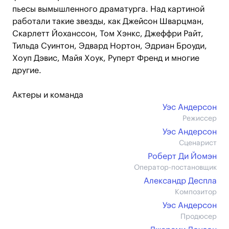
пьесы вымышленного драматурга. Над картиной
работали такие звезды, как Джейсон Шварцман,
Скарлетт Йоханссон, Том Хэнкс, Джеффри Райт,
Тильда Суинтон, Эдвард Нортон, Эдриан Броуди,
Хоуп Дэвис, Майя Хоук, Руперт Френд и многие
другие.
Актеры и команда
Уэс Андерсон
Режиссер
Уэс Андерсон
Сценарист
Роберт Ди Йомэн
Оператор-постановщик
Александр Деспла
Композитор
Уэс Андерсон
Продюсер