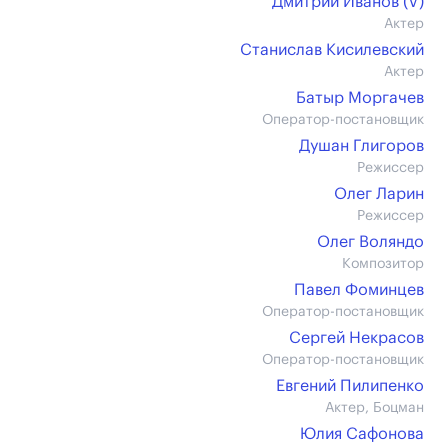
Дмитрий Иванов (V)
Актер
Станислав Кисилевский
Актер
Батыр Моргачев
Оператор-постановщик
Душан Глигоров
Режиссер
Олег Ларин
Режиссер
Олег Воляндо
Композитор
Павел Фоминцев
Оператор-постановщик
Сергей Некрасов
Оператор-постановщик
Евгений Пилипенко
Актер, Боцман
Юлия Сафонова