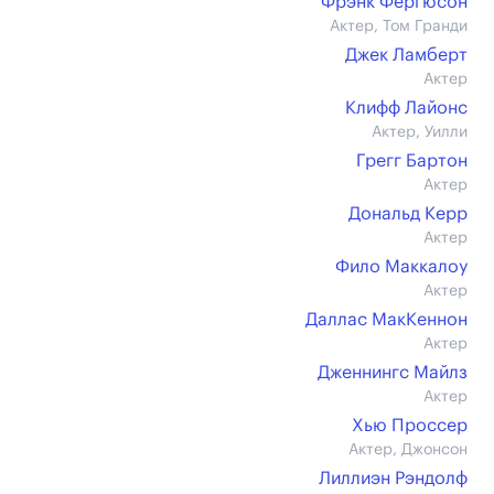
Фрэнк Фергюсон
Актер, Том Гранди
Джек Ламберт
Актер
Клифф Лайонс
Актер, Уилли
Грегг Бартон
Актер
Дональд Керр
Актер
Фило Маккалоу
Актер
Даллас МакКеннон
Актер
Дженнингс Майлз
Актер
Хью Проссер
Актер, Джонсон
Лиллиэн Рэндолф