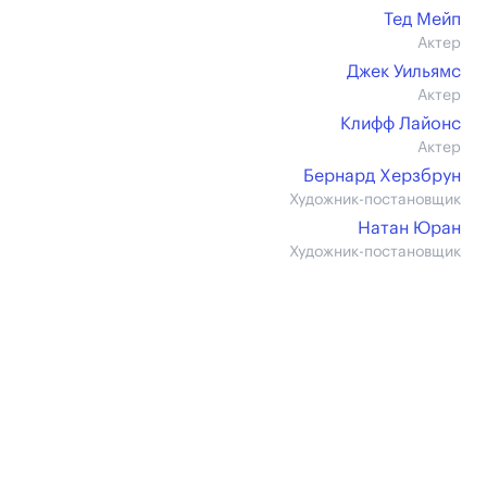
Тед Мейп
Актер
Джек Уильямс
Актер
Клифф Лайонс
Актер
Бернард Херзбрун
Художник-постановщик
Натан Юран
Художник-постановщик