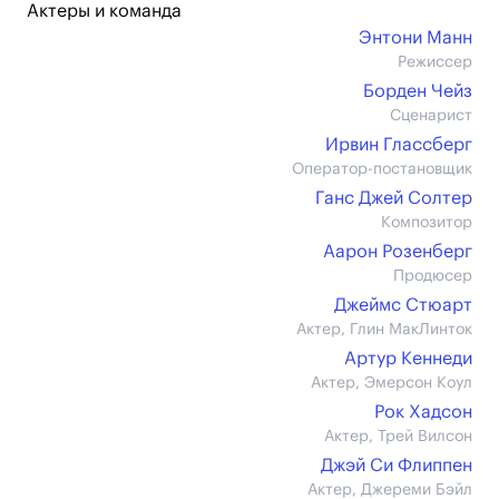
Актеры и команда
Энтони Манн
Режиссер
Борден Чейз
Сценарист
Ирвин Глассберг
Оператор-постановщик
Ганс Джей Солтер
Композитор
Аарон Розенберг
Продюсер
Джеймс Стюарт
Актер, Глин МакЛинток
Артур Кеннеди
Актер, Эмерсон Коул
Рок Хадсон
Актер, Трей Вилсон
Джэй Си Флиппен
Актер, Джереми Бэйл