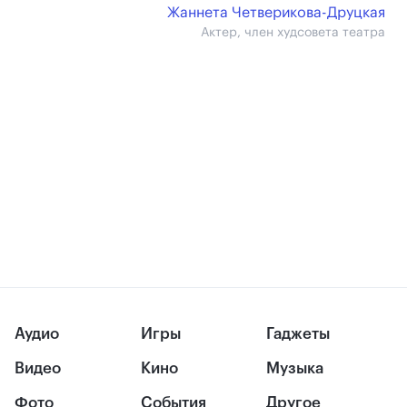
Жаннета Четверикова-Друцкая
Актер, член худсовета театра
Аудио
Игры
Гаджеты
Видео
Кино
Музыка
Фото
События
Другое