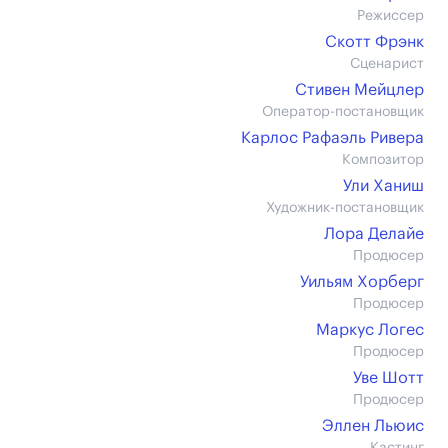
Режиссер
Скотт Фрэнк
Сценарист
Стивен Мейцлер
Оператор-постановщик
Карлос Рафаэль Ривера
Композитор
Ули Ханиш
Художник-постановщик
Лора Делайе
Продюсер
Уильям Хорберг
Продюсер
Маркус Логес
Продюсер
Уве Шотт
Продюсер
Эллен Льюис