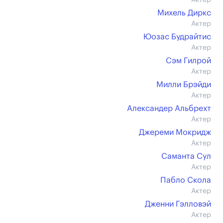
Актер
Михель Диркс
Актер
Юозас Будрайтис
Актер
Сэм Гилрой
Актер
Милли Брэйди
Актер
Александер Альбрехт
Актер
Джереми Мокридж
Актер
Саманта Сул
Актер
Пабло Скола
Актер
Дженни Гэлловэй
Актер