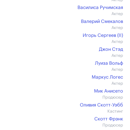
Актер
Василиса Ручимская
Актер
Валерий Смекалов
Актер
Игорь Сергеев (II)
Актер
Джон Стэд
Актер
Луиза Вольф
Актер
Маркус Логес
Актер
Мик Анисето
Продюсер
Оливия Скотт-Уэбб
Кастинг
Скотт Фрэнк
Продюсер