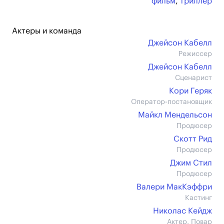
фильм
,
триллер
Актеры и команда
Джейсон Кабелл
Режиссер
Джейсон Кабелл
Сценарист
Кори Геряк
Оператор-постановщик
Майкл Мендельсон
Продюсер
Скотт Рид
Продюсер
Джим Стил
Продюсер
Валери МакКэффри
Кастинг
Николас Кейдж
Актер, Повар