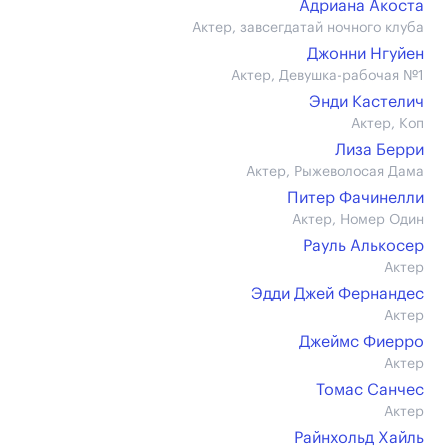
Адриана Акоста
Актер, завсегдатай ночного клуба
Джонни Нгуйен
Актер, Девушка-рабочая №1
Энди Кастелич
Актер, Коп
Лиза Берри
Актер, Рыжеволосая Дама
Питер Фачинелли
Актер, Номер Один
Рауль Алькосер
Актер
Эдди Джей Фернандес
Актер
Джеймс Фиерро
Актер
Томас Санчес
Актер
Райнхольд Хайль