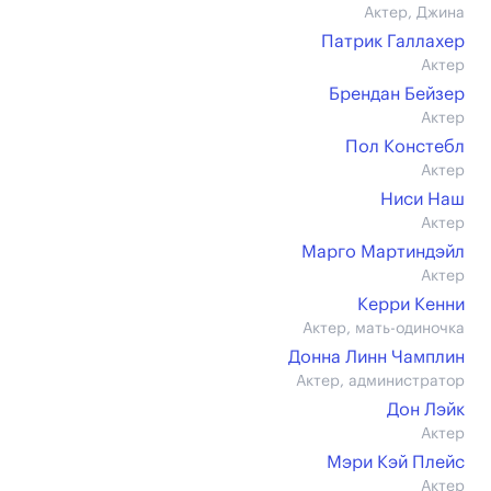
Актер, Джина
Патрик Галлахер
Актер
Брендан Бейзер
Актер
Пол Констебл
Актер
Ниси Наш
Актер
Марго Мартиндэйл
Актер
Керри Кенни
Актер, мать-одиночка
Донна Линн Чамплин
Актер, администратор
Дон Лэйк
Актер
Мэри Кэй Плейс
Актер