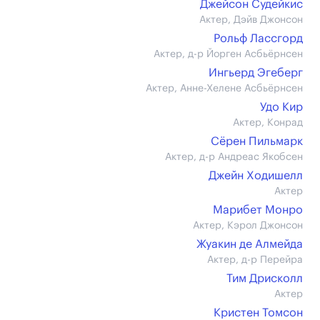
Джейсон Судейкис
Актер, Дэйв Джонсон
Рольф Лассгорд
Актер, д-р Йорген Асбьёрнсен
Ингьерд Эгеберг
Актер, Анне-Хелене Асбьёрнсен
Удо Кир
Актер, Конрад
Сёрен Пильмарк
Актер, д-р Андреас Якобсен
Джейн Ходишелл
Актер
Марибет Монро
Актер, Кэрол Джонсон
Жуакин де Алмейда
Актер, д-р Перейра
Тим Дрисколл
Актер
Кристен Томсон