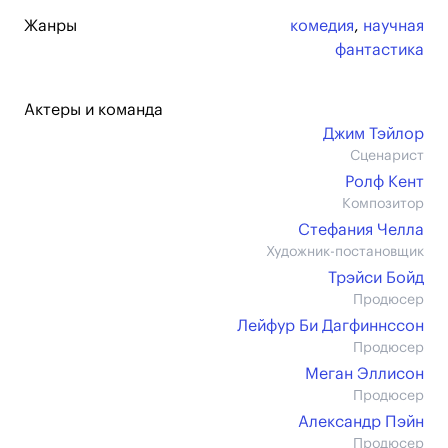
Жанры
комедия
,
научная
фантастика
Актеры и команда
Джим Тэйлор
Сценарист
Ролф Кент
Композитор
Стефания Челла
Художник-постановщик
Трэйси Бойд
Продюсер
Лейфур Би Дагфиннссон
Продюсер
Меган Эллисон
Продюсер
Александр Пэйн
Продюсер