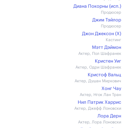
Диана Покорны (иcп.)
Продюсер
Джим Тэйлор
Продюсер
Джон Джексон (X)
Кастинг
Мэтт Дэймон
Актер, Пол Шафранек
Кристен Уиг
Актер, Одри Шафранек
Кристоф Вальц
Актер, Душан Миркович
Хонг Чау
Актер, Нгок Лан Тран
Нил Патрик Харрис
Актер, Джефф Лоновски
Лора Дерн
Актер, Лора Лоновски