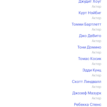
Джудит Хоуг
Актер
Курт Нэйбиг
Актер
Томми Бартлетт
Актер
Джо ДеВито
Актер
Тони Домино
Актер
Томас Косик
Актер
Эдди Кунц
Актер
Скотт Линдвалл
Актер
Джозеф Мазурк
Актер
Ребекка Спенс