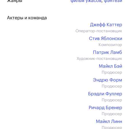
Жанры
фильм ужасов
,
фэнтези
Актеры и команда
Джефф Каттер
Оператор-постановщик
Стив Яблонски
Композитор
Патрик Ламб
Художник-постановщик
Майкл Бэй
Продюсер
Эндрю Форм
Продюсер
Брэдли Фуллер
Продюсер
Ричард Бренер
Продюсер
Майкл Линн
Продюсер