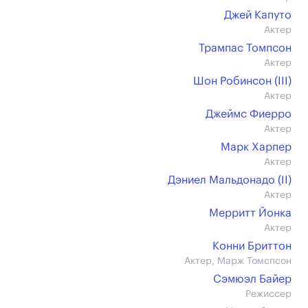
Джей Капуто
Актер
Трампас Томпсон
Актер
Шон Робинсон (III)
Актер
Джеймс Фиерро
Актер
Марк Харпер
Актер
Дэниел Мальдонадо (II)
Актер
Мерритт Йонка
Актер
Конни Бриттон
Актер, Марж Томспсон
Сэмюэл Байер
Режиссер