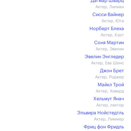
Дагмар Шварц
Актер, Лилиан
Сисси Вайнер
Актер, Юта
Норберт Блеха
Актер, Курт
Соня Мартин
Актер, Эвелин
Эвелин Энгледер
Актер, Ева Шенс
Джон Брет
Актер, Роджер
Майкл Трой
Актер, Ховард
Хельмут Янач
Актер, лектор
Эльвира Нойстедтль
Актер, Лиммер
Фриц фон Фридль