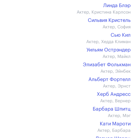
Линда Блэр
Актер, Кристина Карлсон
Сильвия Кристель
Актер, София
Сью Кил
Актер, Хедда Климан
Уильям Острэндер
Актер, Майкл
Элизабет Фолькман
Актер, Эйнбек
Альберт Фортелл
Актер, Эрнст
Херб Андресс
Актер, Вернер
Барбара Шпитц
Актер, Мэг
Кати Мароти
Актер, Барбара