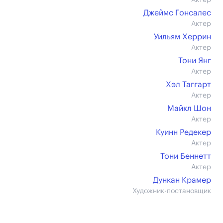
Актер
Джеймс Гонсалес
Актер
Уильям Херрин
Актер
Тони Янг
Актер
Хэл Таггарт
Актер
Майкл Шон
Актер
Куинн Редекер
Актер
Тони Беннетт
Актер
Дункан Крамер
Художник-постановщик