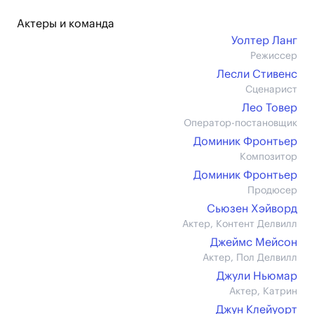
Актеры и команда
Уолтер Ланг
Режиссер
Лесли Стивенс
Сценарист
Лео Товер
Оператор-постановщик
Доминик Фронтьер
Композитор
Доминик Фронтьер
Продюсер
Сьюзен Хэйворд
Актер, Контент Делвилл
Джеймс Мейсон
Актер, Пол Делвилл
Джули Ньюмар
Актер, Катрин
Джун Клейуорт