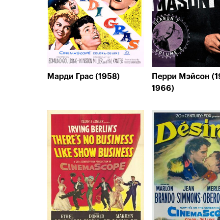
Марди Грас (1958)
Перри Мэйсон (1
1966)