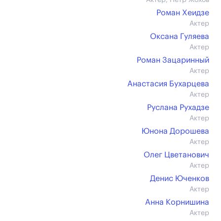
Актер, Петр Жохов
Роман Хеидзе
Актер
Оксана Гуляева
Актер
Роман Зацаринный
Актер
Анастасия Бухарцева
Актер
Руслана Рухадзе
Актер
Юнона Дорошева
Актер
Олег Цветанович
Актер
Денис Юченков
Актер
Анна Корнишина
Актер