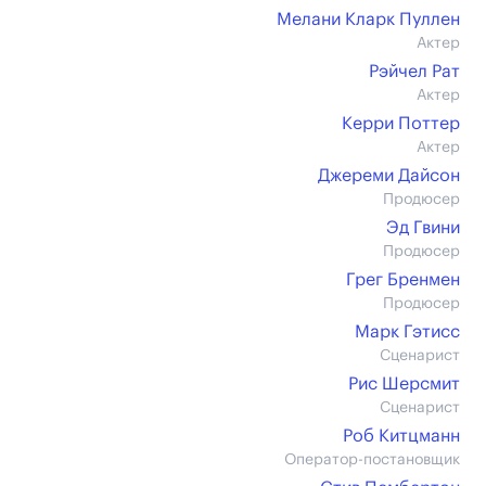
Мелани Кларк Пуллен
Актер
Рэйчел Рат
Актер
Керри Поттер
Актер
Джереми Дайсон
Продюсер
Эд Гвини
Продюсер
Грег Бренмен
Продюсер
Марк Гэтисс
Сценарист
Рис Шерсмит
Сценарист
Роб Китцманн
Оператор-постановщик