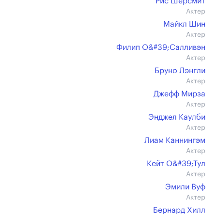
Рис Шерсмит
Актер
Майкл Шин
Актер
Филип О&#39;Салливэн
Актер
Бруно Лэнгли
Актер
Джефф Мирза
Актер
Энджел Каулби
Актер
Лиам Каннингэм
Актер
Кейт О&#39;Тул
Актер
Эмили Вуф
Актер
Бернард Хилл