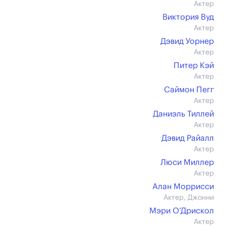
Актер
Виктория Вуд
Актер
Дэвид Уорнер
Актер
Питер Кэй
Актер
Саймон Пегг
Актер
Даниэль Тиллей
Актер
Дэвид Райалл
Актер
Люси Миллер
Актер
Алан Моррисси
Актер, Джонни
Мэри О’Дрискол
Актер