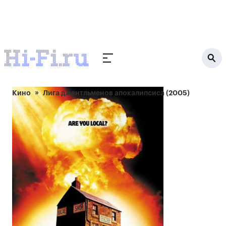
Кино
Лига джентльменов апокалипсиса (2005)