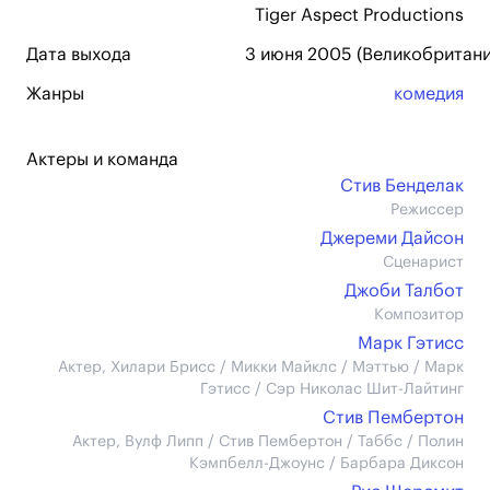
Tiger Aspect Productions
Дата выхода
3 июня 2005 (Великобритани
Жанры
комедия
Актеры и команда
Стив Бенделак
Режиссер
Джереми Дайсон
Сценарист
Джоби Талбот
Композитор
Марк Гэтисс
Актер, Хилари Брисс / Микки Майклс / Мэттью / Марк
Гэтисс / Сэр Николас Шит-Лайтинг
Стив Пембертон
Актер, Вулф Липп / Стив Пембертон / Таббс / Полин
Кэмпбелл-Джоунс / Барбара Диксон