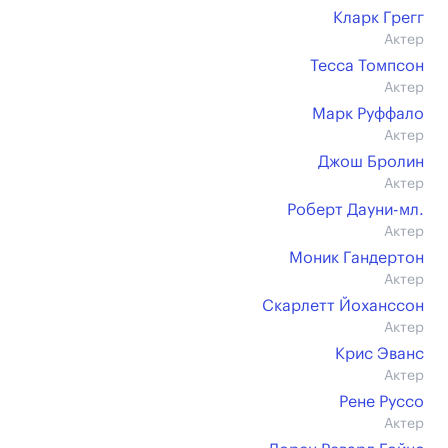
Кларк Грегг
Актер
Тесса Томпсон
Актер
Марк Руффало
Актер
Джош Бролин
Актер
Роберт Дауни-мл.
Актер
Моник Гандертон
Актер
Скарлетт Йоханссон
Актер
Крис Эванс
Актер
Рене Руссо
Актер