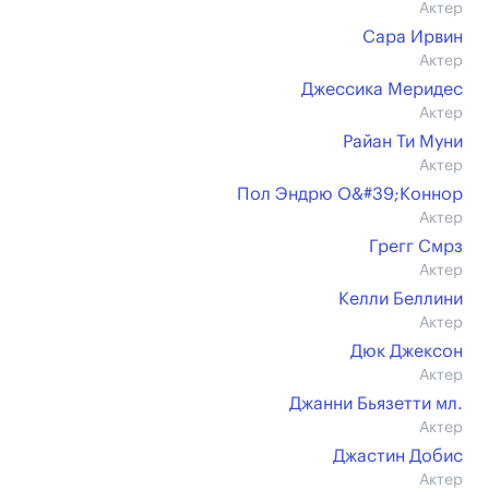
Актер
Сара Ирвин
Актер
Джессика Меридес
Актер
Райан Ти Муни
Актер
Пол Эндрю О&#39;Коннор
Актер
Грегг Смрз
Актер
Келли Беллини
Актер
Дюк Джексон
Актер
Джанни Бьязетти мл.
Актер
Джастин Добис
Актер