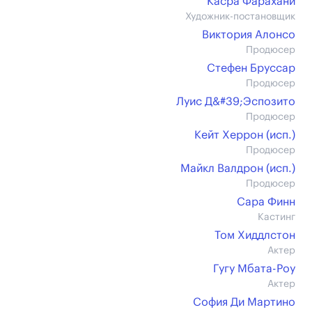
Касра Фарахани
Художник-постановщик
Виктория Алонсо
Продюсер
Стефен Бруссар
Продюсер
Луис Д&#39;Эспозито
Продюсер
Кейт Херрон (иcп.)
Продюсер
Майкл Валдрон (иcп.)
Продюсер
Сара Финн
Кастинг
Том Хиддлстон
Актер
Гугу Мбата-Роу
Актер
София Ди Мартино