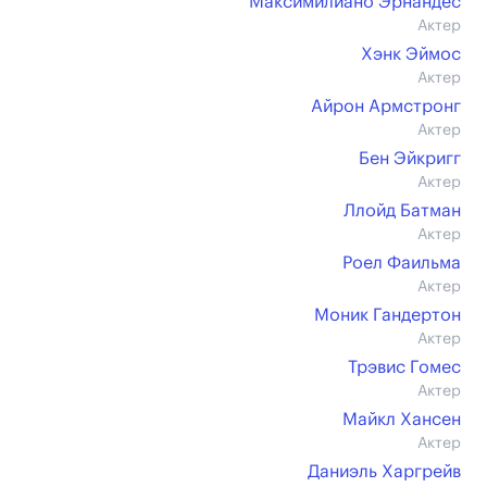
Максимилиано Эрнандес
Актер
Хэнк Эймос
Актер
Айрон Армстронг
Актер
Бен Эйкригг
Актер
Ллойд Батман
Актер
Роел Фаильма
Актер
Моник Гандертон
Актер
Трэвис Гомес
Актер
Майкл Хансен
Актер
Даниэль Харгрейв