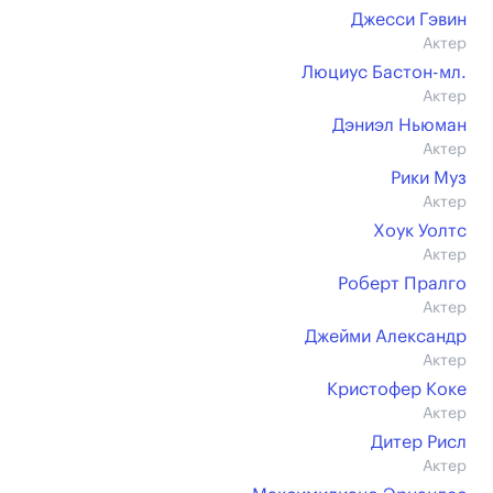
Джесси Гэвин
Актер
Люциус Бастон-мл.
Актер
Дэниэл Ньюман
Актер
Рики Муз
Актер
Хоук Уолтс
Актер
Роберт Пралго
Актер
Джейми Александр
Актер
Кристофер Коке
Актер
Дитер Рисл
Актер