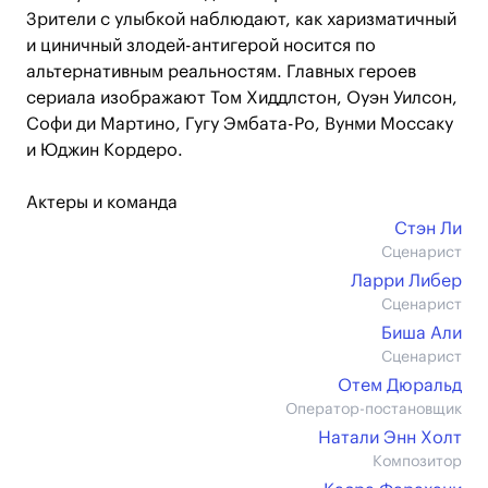
Зрители с улыбкой наблюдают, как харизматичный
и циничный злодей-антигерой носится по
альтернативным реальностям. Главных героев
сериала изображают Том Хиддлстон, Оуэн Уилсон,
Софи ди Мартино, Гугу Эмбата-Ро, Вунми Моссаку
и Юджин Кордеро.
Актеры и команда
Стэн Ли
Сценарист
Ларри Либер
Сценарист
Биша Али
Сценарист
Отем Дюральд
Оператор-постановщик
Натали Энн Холт
Композитор