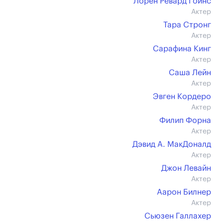
Лорен Ревард Гойнс
Актер
Тара Стронг
Актер
Сарафина Кинг
Актер
Саша Лейн
Актер
Эвген Кордеро
Актер
Филип Форна
Актер
Дэвид А. МакДоналд
Актер
Джон Левайн
Актер
Аарон Билнер
Актер
Сьюзен Галлахер