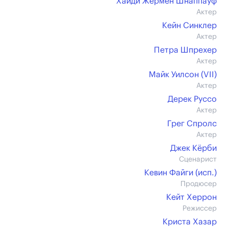
Хайди Жермен Шнаппауф
Актер
Кейн Синклер
Актер
Петра Шпрехер
Актер
Майк Уилсон (VII)
Актер
Дерек Руссо
Актер
Грег Спролс
Актер
Джек Кёрби
Сценарист
Кевин Файги (иcп.)
Продюсер
Кейт Херрон
Режиссер
Криста Хазар