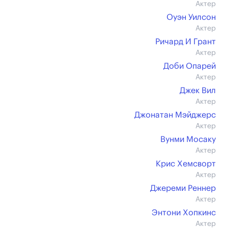
Актер
Оуэн Уилсон
Актер
Ричард И Грант
Актер
Доби Опарей
Актер
Джек Вил
Актер
Джонатан Мэйджерс
Актер
Вунми Мосаку
Актер
Крис Хемсворт
Актер
Джереми Реннер
Актер
Энтони Хопкинс
Актер