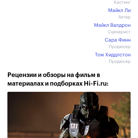
Кастинг
Майкл Ли
Актер
Майкл Валдрон
Сценарист
Сара Финн
Продюсер
Том Хиддлстон
Продюсер
Рецензии и обзоры на фильм в
материалах и подборках Hi-Fi.ru: