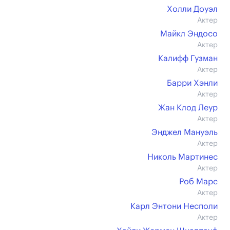
Холли Доуэл
Актер
Майкл Эндосо
Актер
Калифф Гузман
Актер
Барри Хэнли
Актер
Жан Клод Леур
Актер
Энджел Мануэль
Актер
Николь Мартинес
Актер
Роб Марс
Актер
Карл Энтони Несполи
Актер