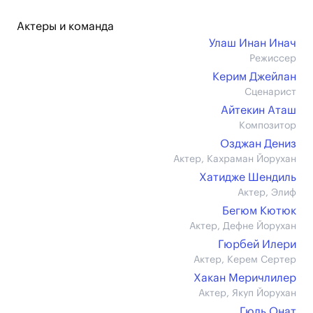
Актеры и команда
Улаш Инан Инач
Режиссер
Керим Джейлан
Сценарист
Айтекин Аташ
Композитор
Озджан Дениз
Актер, Кахраман Йорухан
Хатидже Шендиль
Актер, Элиф
Бегюм Кютюк
Актер, Дефне Йорухан
Гюрбей Илери
Актер, Керем Сертер
Хакан Меричлилер
Актер, Якуп Йорухан
Гюль Онат