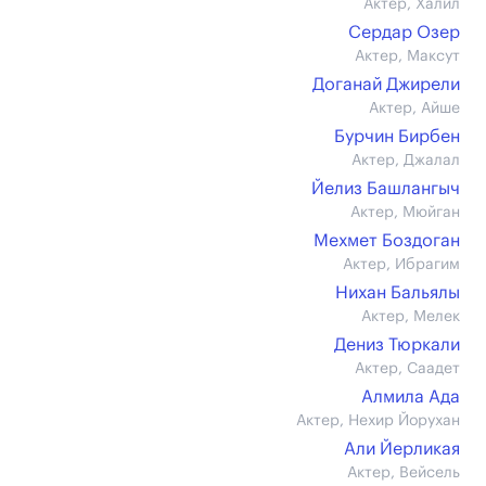
Актер, Халил
Сердар Озер
Актер, Максут
Доганай Джирели
Актер, Айше
Бурчин Бирбен
Актер, Джалал
Йелиз Башлангыч
Актер, Мюйган
Мехмет Боздоган
Актер, Ибрагим
Нихан Бальялы
Актер, Мелек
Дениз Тюркали
Актер, Саадет
Алмила Ада
Актер, Нехир Йорухан
Али Йерликая
Актер, Вейсель