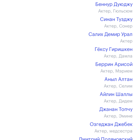
Беннур Дуюджу
Актер, Гюльсюм
Синан Тузджу
Актер, Сонер
Салих Демир Урал
Актер
Гёксу Гиришкен
Актер, Дамла
Беррин Арисой
Актер, Мэрием
Аныл Алтан
Актер, Селим
Айлин Шаллы
Актер, Дидем
Джанан Топчу
Актер, Эмине
Озгеджан Джебек
Актер, медсестра
Дмитрий Поляновский