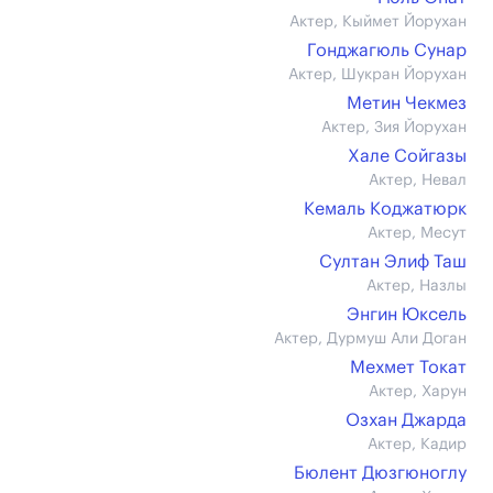
Актер, Кыймет Йорухан
Гонджагюль Сунар
Актер, Шукран Йорухан
Метин Чекмез
Актер, Зия Йорухан
Хале Сойгазы
Актер, Невал
Кемаль Коджатюрк
Актер, Месут
Султан Элиф Таш
Актер, Назлы
Энгин Юксель
Актер, Дурмуш Али Доган
Мехмет Токат
Актер, Харун
Озхан Джарда
Актер, Кадир
Бюлент Дюзгюноглу