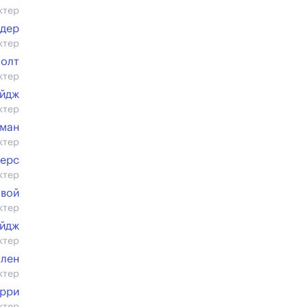
ктер
ндер
ктер
Холт
ктер
эйдж
ктер
ман
ктер
терс
ктер
вой
ктер
эйдж
ктер
ллен
ктер
ерри