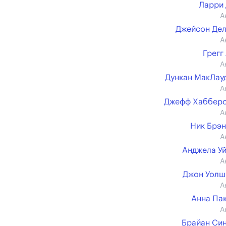
Ларри
А
Джейсон Де
А
Грегг
А
Дункан МакЛауд 
А
Джефф Хабберс
А
Ник Брэ
А
Анджела У
А
Джон Уолш (
А
Анна Па
А
Брайан Си