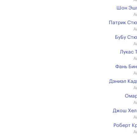
А
Шон Эш
А
Патрик Ст
А
БуБу Ст
А
Лукас 
А
Фань Би
А
Дэниэл Ка
А
Омар
А
Джош Хел
А
Роберт К
А