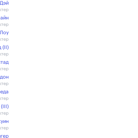
 Дэй
ктер
лайн
ктер
 Лоу
ктер
(II)
ктер
тад
ктер
ндон
ктер
йеда
ктер
III)
ктер
куин
ктер
нгер