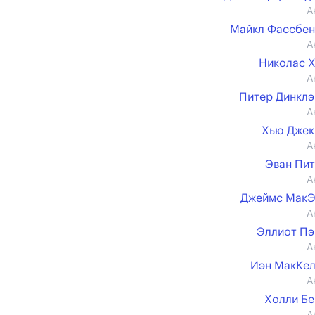
А
Майкл Фассбе
А
Николас 
А
Питер Динкл
А
Хью Джек
А
Эван Пи
А
Джеймс МакЭ
А
Эллиот П
А
Иэн МакКе
А
Холли Б