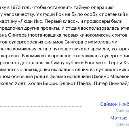
ху в 1973 год, чтобы остановить тайную операцию
 человечеству. У студии Fox не было особых претензий к
картину «Люди Икс: Первый класс», и продюсеры были
предпочел другие проекты, и студия воспользовалась эти
ана Сингера (постановщика первых кинокомиксных хитов 
нтов-супергероев из фильмов Сингера с их молодыми
 легла комиксная сага о путешествиях во времени, котора
 картины. В комиксах в прошлое отправилась супергерои
персонажа досталась любимцу публики Росомахе. Герой Х
совместные похождения оказались одним из лучших комик
аном основные роли в фильме исполнили Джеймс Макэвой
колас Холт, Холли Берри, Эллиот Пейдж, Питер Динклэй
Саймон Кин
Сцена
Мэттью
Сцена