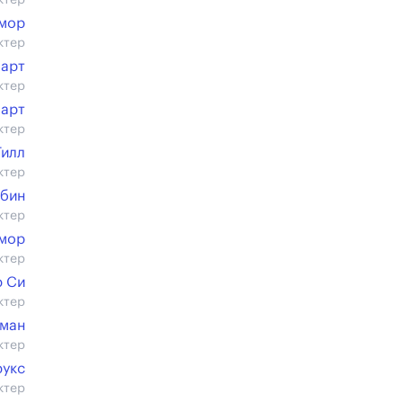
ктер
мор
ктер
юарт
ктер
юарт
ктер
Тилл
ктер
нбин
ктер
дмор
ктер
 Си
ктер
ман
ктер
рукс
ктер