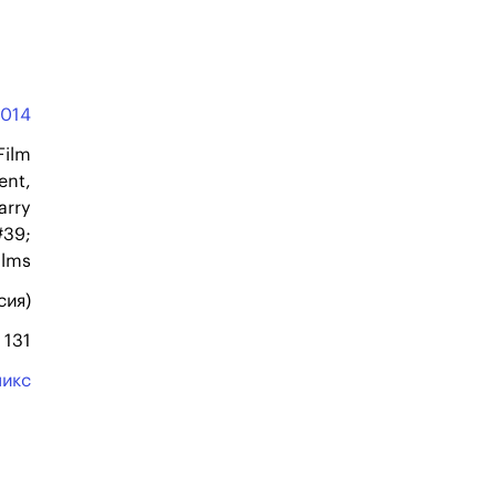
2014
Film
ent,
arry
#39;
ilms
сия)
131
микс