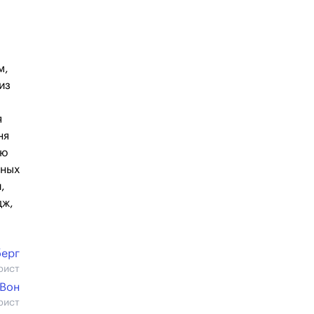
м,
из
я
ня
ью
сных
,
дж,
берг
рист
 Вон
рист