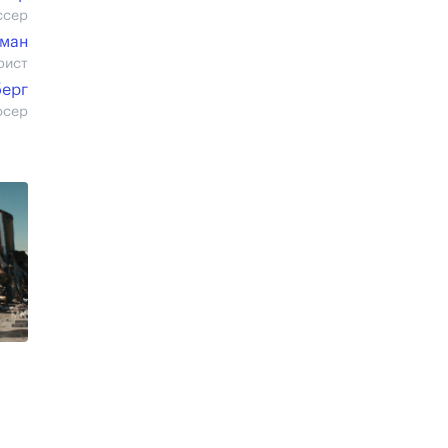
ссер
дман
рист
берг
юсер