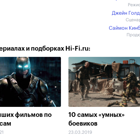
Режи
Джейн Гол
Сцена
Саймон Кин
Прод
риалах и подборках Hi-Fi.ru:
чших фильмов по
10 самых «умных»
сам
боевиков
21
23.03.2019