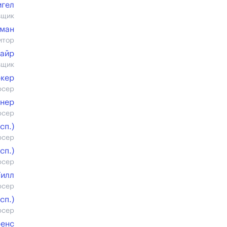
игел
вщик
ман
итор
айр
вщик
ркер
юсер
ннер
юсер
cп.)
юсер
cп.)
юсер
Гилл
юсер
cп.)
юсер
ренс