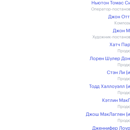
Ньютон Томас С
Оператор-постано
Джон Отт
Композ
Джон М
Художник-постано
Хатч Па
Прод
Лорен Шулер До
Прод
Стэн Ли (и
Прод
Тодд Халлоуэлл (и
Прод
Кэтлин Мак
Прод
Джош МакЛаглен (и
Прод
Дженнифер Лоу