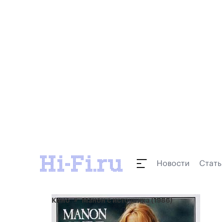
Новости
Стать
Кино
Манон с источника (1986)