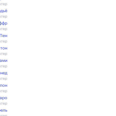
ктер
рдьё
ктер
ффр
ктер
 Пен
ктер
ттон
ктер
Гами
ктер
нед
ктер
пон
ктер
гаро
ктер
ель