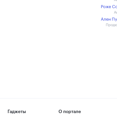
А
Роже С
А
Ален П
Прод
Гаджеты
О портале