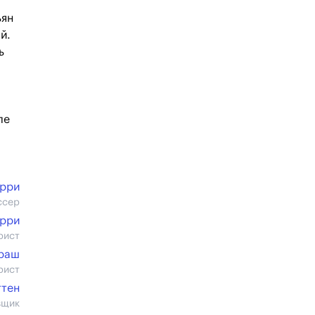
ьян
й.
ь
ле
ерри
ссер
ерри
рист
раш
рист
ттен
вщик