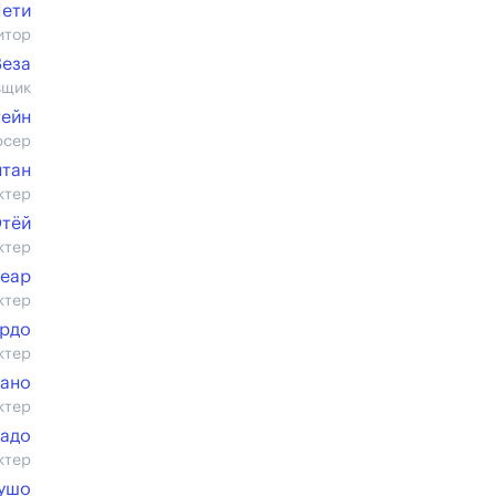
Пети
итор
Веза
вщик
ейн
юсер
нтан
ктер
Отёй
ктер
Беар
ктер
рдо
ктер
сано
ктер
гадо
ктер
ушо