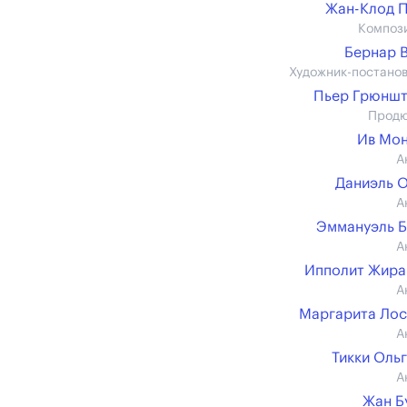
Жан-Клод 
Композ
Бернар 
Художник-постано
Пьер Грюншт
Прод
Ив Мо
А
Даниэль 
А
Эммануэль 
А
Ипполит Жира
А
Маргарита Ло
А
Тикки Оль
А
Жан Б