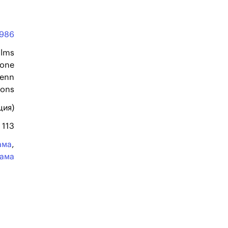
1986
ilms
ione
Renn
ions
ция)
113
ама
,
ама