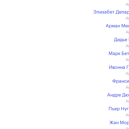
А
Элизабет Депа
А
Арман Ме
А
Дидье
А
Марк Бе
А
Ивонна 
А
Франси
А
Андре Дю
А
Пьер Ну
А
Жан Мор