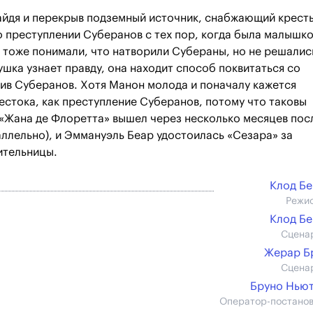
айдя и перекрыв подземный источник, снабжающий крест
о преступлении Суберанов с тех пор, когда была малышко
е тоже понимали, что натворили Субераны, но не решалис
ушка узнает правду, она находит способ поквитаться со
ив Суберанов. Хотя Манон молода и поначалу кажется
естока, как преступление Суберанов, потому что таковы
 «Жана де Флоретта» вышел через несколько месяцев пос
ллельно), и Эммануэль Беар удостоилась «Сезара» за
ительницы.
Клод Б
Режи
Клод Б
Сцена
Жерар Б
Сцена
Бруно Нью
Оператор-постано